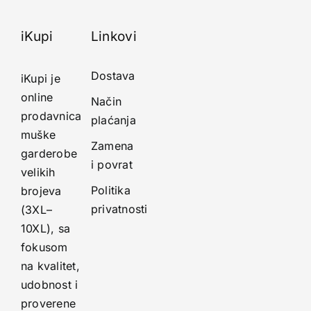
iKupi
Linkovi
Dostava
iKupi je
online
Način
prodavnica
plaćanja
muške
Zamena
garderobe
i povrat
velikih
Politika
brojeva
privatnosti
(3XL–
10XL), sa
fokusom
na kvalitet,
udobnost i
proverene