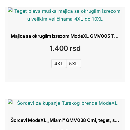
Majica sa okruglim izrezom ModeXL GMV005 Teget
1.400
rsd
4XL
5XL
Šorcevi ModeXL „Miami“ GMV038 Crni, teget, sivi