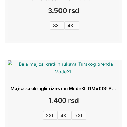
3.500
rsd
3XL
4XL
Majica sa okruglim izrezom ModeXL GMV005 Bela
1.400
rsd
3XL
4XL
5XL