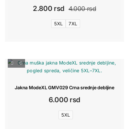
2.800
rsd
4.000
rsd
Originalna
Trenutna
cena
cena
5XL
7XL
je
je:
bila:
2.800 rsd
4.000 rsd
Jakna ModeXL GMV029 Crna srednje debljine
6.000
rsd
5XL