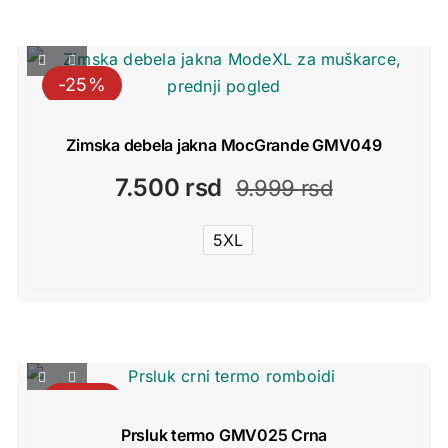
-25%
Zimska debela jakna MocGrande GMV049
7.500
rsd
9.999
rsd
Originalna
Trenutna
cena
cena
5XL
je
je:
bila:
7.500 rsd.
9.999 rsd.
-30%
Prsluk termo GMV025 Crna