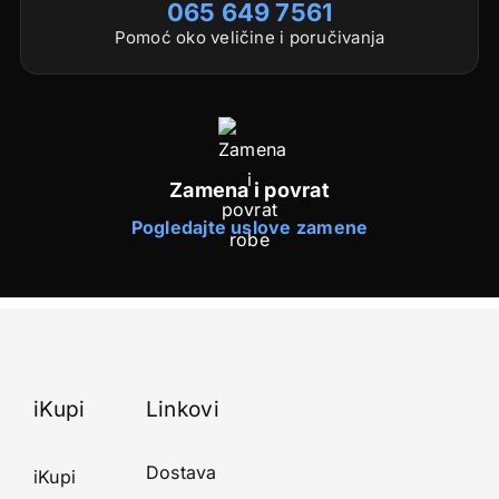
065 649 7561
Pomoć oko veličine i poručivanja
Zamena i povrat
Pogledajte uslove zamene
iKupi
Linkovi
Dostava
iKupi