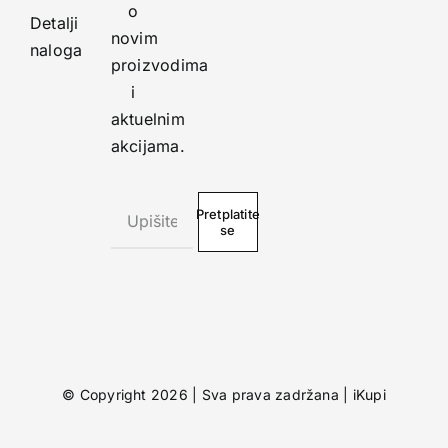
o
Detalji
novim
naloga
proizvodima
i
aktuelnim
akcijama.
Pretplatite
se
© Copyright 2026 | Sva prava zadržana |
iKupi