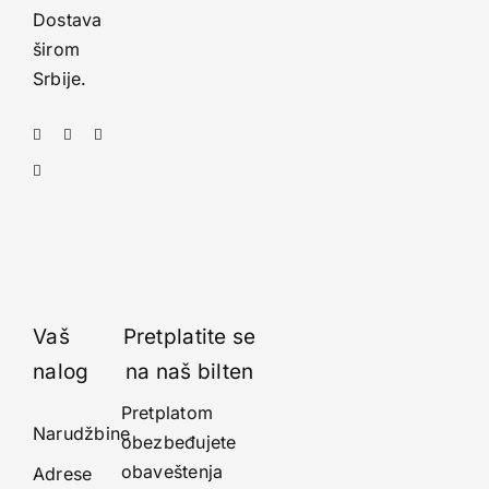
Dostava
širom
Srbije.
Vaš
Pretplatite se
nalog
na naš bilten
Pretplatom
Narudžbine
obezbeđujete
obaveštenja
Adrese