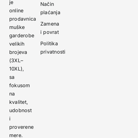
je
Način
online
plaćanja
prodavnica
Zamena
muške
i povrat
garderobe
Politika
velikih
privatnosti
brojeva
(3XL–
10XL),
sa
fokusom
na
kvalitet,
udobnost
i
proverene
mere.