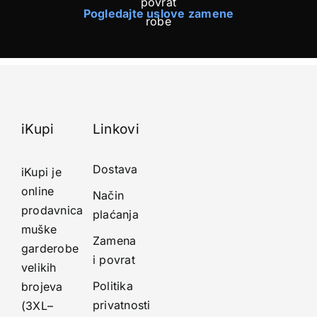
Pogledajte uslove zamene
iKupi
Linkovi
Dostava
iKupi je
online
Način
prodavnica
plaćanja
muške
Zamena
garderobe
i povrat
velikih
Politika
brojeva
privatnosti
(3XL–