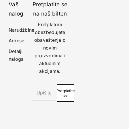
Vaš
Pretplatite se
nalog
na naš bilten
Pretplatom
Narudžbine
obezbeđujete
obaveštenja o
Adrese
novim
Detalji
proizvodima i
naloga
aktuelnim
akcijama.
Pretplatite
se