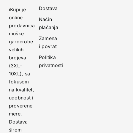
Dostava
iKupi je
online
Način
prodavnica
plaćanja
muške
Zamena
garderobe
i povrat
velikih
Politika
brojeva
privatnosti
(3XL–
10XL), sa
fokusom
na kvalitet,
udobnost i
proverene
mere.
Dostava
širom