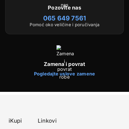
Pozovite nas
065 649 7561
Pomoć oko veličine i poručivanja
Zamena i povrat
Pogledajte uslove zamene
iKupi
Linkovi