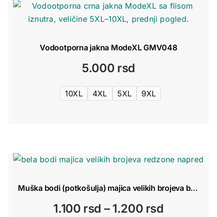
1.500 rsd
Vodootporna jakna ModeXL GMV048
5.000
rsd
10XL
4XL
5XL
9XL
Muška bodi (potkošulja) majica velikih brojeva bela – 100% pamuk RedZone 5XL–9XL
Raspon
1.100
rsd
–
1.200
rsd