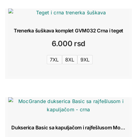
2.800 rs
Trenerka šuškava komplet GVM032 Crna i teget
6.000
rsd
7XL
8XL
9XL
Dukserica Basic sa kapuljačom i rajfešlusom MocGrande GMV013 Crna