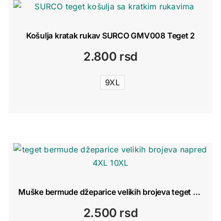
Košulja kratak rukav SURCO GMV008 Teget 2
2.800
rsd
9XL
Muške bermude džeparice velikih brojeva teget – Pine Peto 4XL–10XL
2.500
rsd