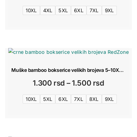
10XL
4XL
5XL
6XL
7XL
9XL
Muške bamboo bokserice velikih brojeva 5–10XL | RedZone
Raspon
1.300
rsd
–
1.500
rsd
cena:
10XL
5XL
6XL
7XL
8XL
9XL
od
1.300 rsd
do