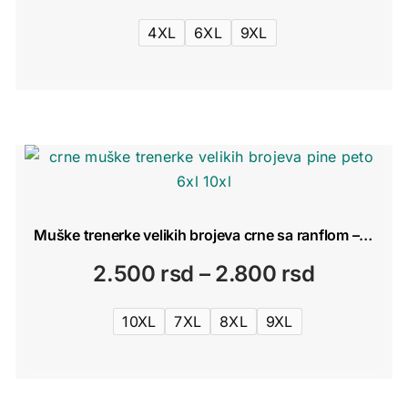
4XL
6XL
9XL
Muške trenerke velikih brojeva crne sa ranflom – Pine Peto 6XL–10XL
Raspon
2.500
rsd
–
2.800
rsd
cena:
10XL
7XL
8XL
9XL
od
2.500 rs
do