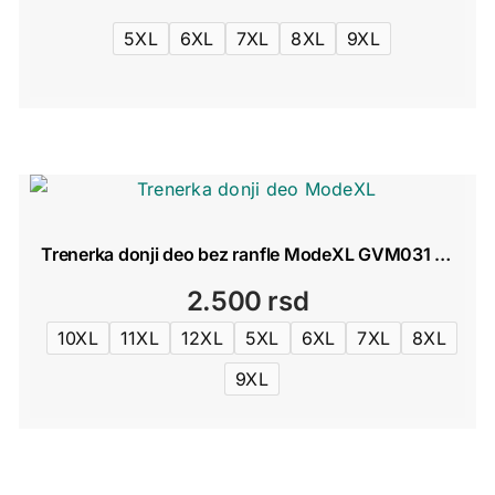
cena:
5XL
6XL
7XL
8XL
9XL
od
1.100 rsd
do
1.200 rsd
Trenerka donji deo bez ranfle ModeXL GVM031 Crna
2.500
rsd
10XL
11XL
12XL
5XL
6XL
7XL
8XL
9XL