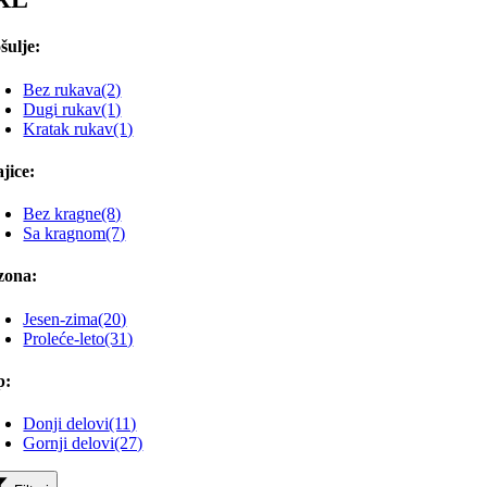
šulje:
Bez rukava
(2)
Dugi rukav
(1)
Kratak rukav
(1)
jice:
Bez kragne
(8)
Sa kragnom
(7)
zona:
Jesen-zima
(20)
Proleće-leto
(31)
p:
Donji delovi
(11)
Gornji delovi
(27)