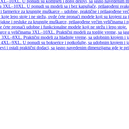
 3XL–10XL. U ponudi su kompleti i donji delovi, sa jasno navedenim 
ma 3XL–10XL. U ponudi su modeli sa i bez kapuljače, prilagođeni svak
 i farmerice za krupnije muškarce – udobne, praktične i prilagođene već
koje lepo stoje i ne stežu, ovde ćete pronaći modele koji su krojeni za 
e jakne i prsluke za krupnije muškarce, prilagođene većim veličinama i 
e ćete pronaći udobne i funkcionalne modele koji ne stežu i lepo stoje.
karce u veličinama 3XL–10XL. Praktični modeli za toplije vreme, sa j
a 3XL–8XL. Praktični modeli za hladnije vreme, sa udobnim krojem i
ma 4XL–9XL. U ponudi su bokserice i potkošulje, sa udobnim krojem i
vi i ostali praktični dodaci, sa jasno navedenim dimenzijama gde je pr