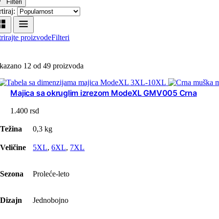
Filteri
tiraj:
trirajte proizvode
Filteri
ikazano 12 od 49 proizvoda
Majica sa okruglim izrezom ModeXL GMV005 Crna
1.400
rsd
Težina
0,3 kg
Veličine
5XL
,
6XL
,
7XL
Sezona
Proleće-leto
Dizajn
Jednobojno