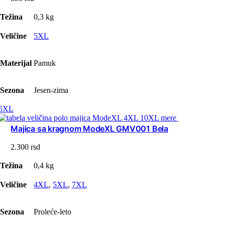
Težina
0,3 kg
Veličine
5XL
Materijal
Pamuk
Sezona
Jesen-zima
5XL
Majica sa kragnom ModeXL GMV001 Bela
2.300
rsd
Težina
0,4 kg
Veličine
4XL
,
5XL
,
7XL
Sezona
Proleće-leto