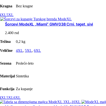
Kragna
Bez kragne
4XL
5XL
Šorcevi ModeXL „Miami“ GMV038 Crni, teget, sivi
2.400
rsd
Težina
0,2 kg
Veličine
4XL
,
5XL
,
6XL
Sezona
Proleće-leto
Materijal
Sintetika
Funkcija
Za kupanje
4XL
5XL
6XL