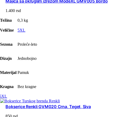
Majica sa okruglim izrezom ModeXL GMV005 Bordo
1.400
rsd
Težina
0,3 kg
Veličine
5XL
Sezona
Proleće-leto
Dizajn
Jednobojno
Materijal
Pamuk
Kragna
Bez kragne
5XL
Bokserice Renkli GVM020 Crna, Teget, Siva
850
rsd