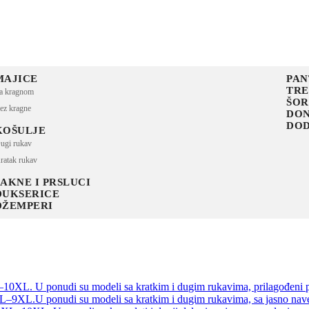
MAJICE
PAN
TR
a kragnom
ŠOR
ez kragne
DON
DOD
KOŠULJE
ugi rukav
ratak rukav
JAKNE I PRSLUCI
DUKSERICE
DŽEMPERI
–10XL. U ponudi su modeli sa kratkim i dugim rukavima, prilagođeni p
XL–9XL.U ponudi su modeli sa kratkim i dugim rukavima, sa jasno nave