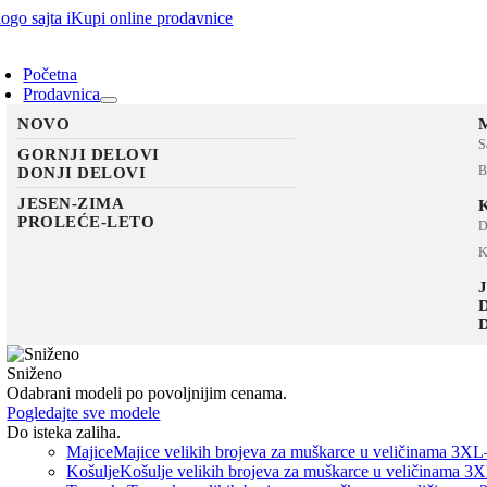
Skip
to
oggle
content
avigation
Početna
Prodavnica
NOVO
S
GORNJI DELOVI
B
DONJI DELOVI
JESEN-ZIMA
PROLEĆE-LETO
D
K
Sniženo
Odabrani modeli po povoljnijim cenama.
Pogledajte sve modele
Do isteka zaliha.
Majice
Majice velikih brojeva za muškarce u veličinama 3XL
Košulje
Košulje velikih brojeva za muškarce u veličinama 3