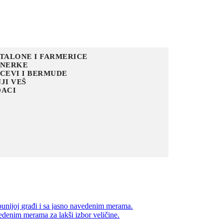
TALONE I FARMERICE
ENERKE
CEVI I BERMUDE
JI VEŠ
ACI
unijoj građi i sa jasno navedenim merama.
denim merama za lakši izbor veličine.