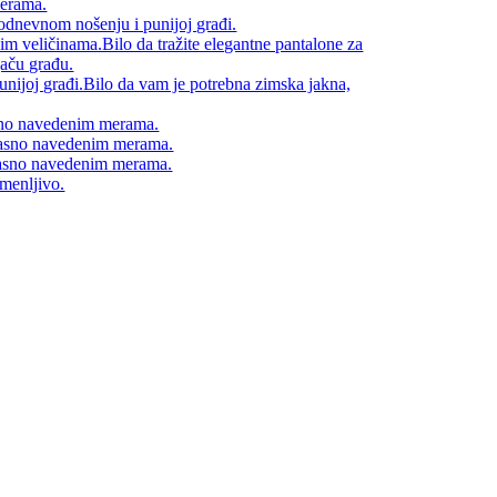
merama.
odnevnom nošenju i punijoj građi.
im veličinama.Bilo da tražite elegantne pantalone za
jaču građu.
punijoj građi.Bilo da vam je potrebna zimska jakna,
asno navedenim merama.
 jasno navedenim merama.
 jasno navedenim merama.
imenljivo.