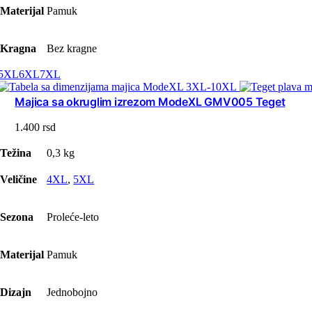
Materijal
Pamuk
Kragna
Bez kragne
5XL
6XL
7XL
Majica sa okruglim izrezom ModeXL GMV005 Teget
1.400
rsd
Težina
0,3 kg
Veličine
4XL
,
5XL
Sezona
Proleće-leto
Materijal
Pamuk
Dizajn
Jednobojno