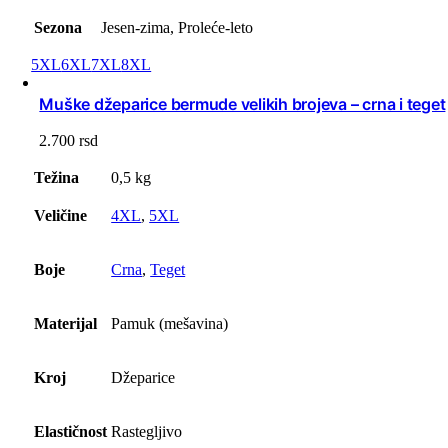
Sezona
Jesen-zima, Proleće-leto
5XL
6XL
7XL
8XL
Muške džeparice bermude velikih brojeva – crna i teget
2.700
rsd
Težina
0,5 kg
Veličine
4XL
,
5XL
Boje
Crna
,
Teget
Materijal
Pamuk (mešavina)
Kroj
Džeparice
Elastičnost
Rastegljivo