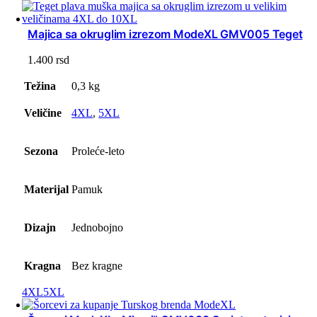
Majica sa okruglim izrezom ModeXL GMV005 Teget
1.400
rsd
Težina
0,3 kg
Veličine
4XL
,
5XL
Sezona
Proleće-leto
Materijal
Pamuk
Dizajn
Jednobojno
Kragna
Bez kragne
4XL
5XL