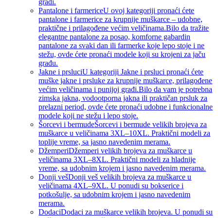
građi.
Pantalone i farmerice
U ovoj kategoriji pronaći ćete
pantalone i farmerice za krupnije muškarce – udobne,
praktične i prilagođene većim veličinama.Bilo da tražite
elegantne pantalone za posao, komforne gabardin
pantalone za svaki dan ili farmerke koje lepo stoje i ne
stežu, ovde ćete pronaći modele koji su krojeni za jaču
građu.
Jakne i prsluci
U kategoriji Jakne i prsluci pronaći ćete
muške jakne i prsluke za krupnije muškarce, prilagođene
većim veličinama i punijoj građi.Bilo da vam je potrebna
zimska jakna, vodootporna jakna ili praktičan prsluk za
prelazni period, ovde ćete pronaći udobne i funkcionalne
modele koji ne stežu i lepo stoje.
Šorcevi i bermude
Šorcevi i bermude velikih brojeva za
muškarce u veličinama 3XL–10XL. Praktični modeli za
toplije vreme, sa jasno navedenim merama.
Džemperi
Džemperi velikih brojeva za muškarce u
veličinama 3XL–8XL. Praktični modeli za hladnije
vreme, sa udobnim krojem i jasno navedenim merama.
Donji veš
Donji veš velikih brojeva za muškarce u
veličinama 4XL–9XL. U ponudi su bokserice i
potkošulje, sa udobnim krojem i jasno navedenim
merama.
Dodaci
Dodaci za muškarce velikih brojeva. U ponudi su