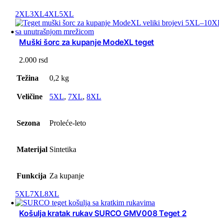
2XL
3XL
4XL
5XL
Muški šorc za kupanje ModeXL teget
2.000
rsd
Težina
0,2 kg
Veličine
5XL
,
7XL
,
8XL
Sezona
Proleće-leto
Materijal
Sintetika
Funkcija
Za kupanje
5XL
7XL
8XL
Košulja kratak rukav SURCO GMV008 Teget 2