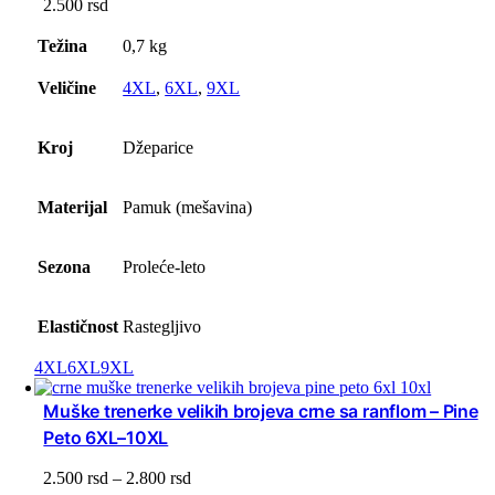
2.500
rsd
Težina
0,7 kg
Veličine
4XL
,
6XL
,
9XL
Kroj
Džeparice
Materijal
Pamuk (mešavina)
Sezona
Proleće-leto
Elastičnost
Rastegljivo
4XL
6XL
9XL
Muške trenerke velikih brojeva crne sa ranflom – Pine
Peto 6XL–10XL
Raspon
2.500
rsd
–
2.800
rsd