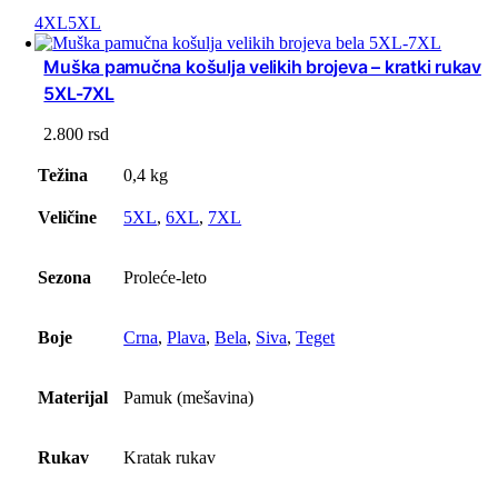
4XL
5XL
Muška pamučna košulja velikih brojeva – kratki rukav
5XL-7XL
2.800
rsd
Težina
0,4 kg
Veličine
5XL
,
6XL
,
7XL
Sezona
Proleće-leto
Boje
Crna
,
Plava
,
Bela
,
Siva
,
Teget
Materijal
Pamuk (mešavina)
Rukav
Kratak rukav