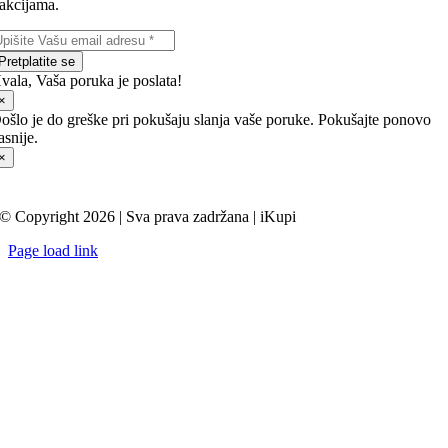
akcijama.
Pretplatite se
vala, Vaša poruka je poslata!
×
ošlo je do greške pri pokušaju slanja vaše poruke. Pokušajte ponovo
asnije.
×
© Copyright 2026 | Sva prava zadržana |
iKupi
Page load link
Go
to
Top