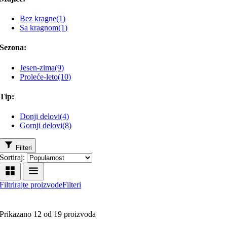
Bez kragne
(1)
Sa kragnom
(1)
Sezona:
Jesen-zima
(9)
Proleće-leto
(10)
Tip:
Donji delovi
(4)
Gornji delovi
(8)
Filteri
Sortiraj:
Filtrirajte proizvode
Filteri
Prikazano 12 od 19 proizvoda