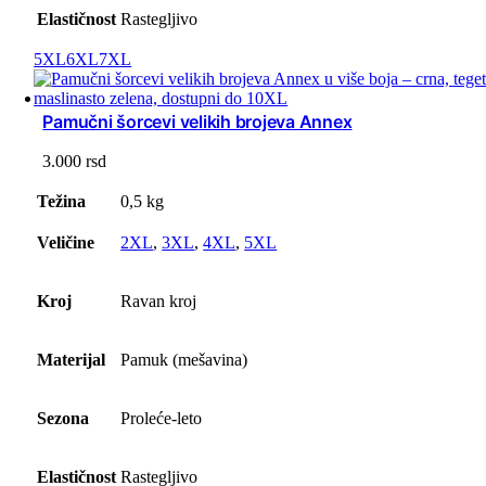
Elastičnost
Rastegljivo
5XL
6XL
7XL
Pamučni šorcevi velikih brojeva Annex
3.000
rsd
Težina
0,5 kg
Veličine
2XL
,
3XL
,
4XL
,
5XL
Kroj
Ravan kroj
Materijal
Pamuk (mešavina)
Sezona
Proleće-leto
Elastičnost
Rastegljivo