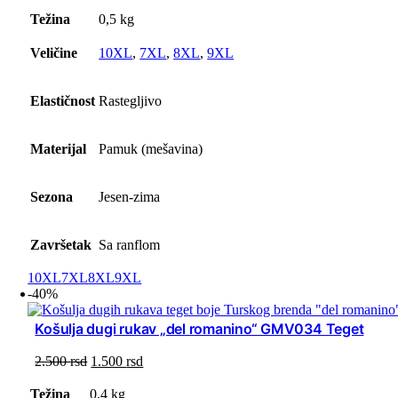
cena:
od
Težina
0,5 kg
2.500 rsd
do
Veličine
10XL
,
7XL
,
8XL
,
9XL
2.800 rsd
Elastičnost
Rastegljivo
Materijal
Pamuk (mešavina)
Sezona
Jesen-zima
Završetak
Sa ranflom
10XL
7XL
8XL
9XL
-40%
Košulja dugi rukav „del romanino“ GMV034 Teget
Originalna
Trenutna
2.500
rsd
1.500
rsd
cena
cena
je
je:
Težina
0,4 kg