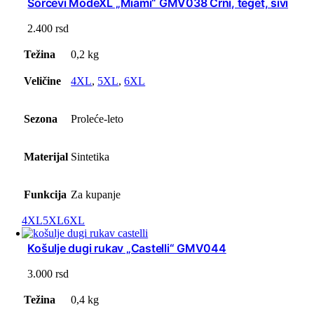
Šorcevi ModeXL „Miami“ GMV038 Crni, teget, sivi
2.400
rsd
Težina
0,2 kg
Veličine
4XL
,
5XL
,
6XL
Sezona
Proleće-leto
Materijal
Sintetika
Funkcija
Za kupanje
4XL
5XL
6XL
Košulje dugi rukav „Castelli“ GMV044
3.000
rsd
Težina
0,4 kg