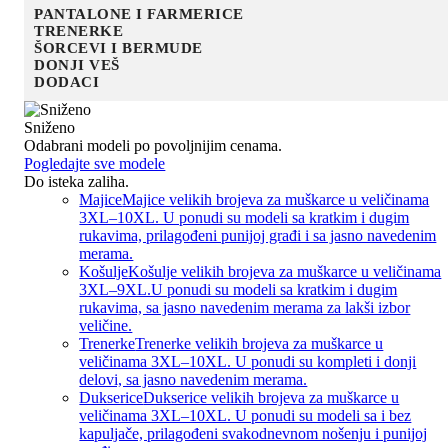
PANTALONE I FARMERICE
TRENERKE
ŠORCEVI I BERMUDE
DONJI VEŠ
DODACI
Sniženo
Odabrani modeli po povoljnijim cenama.
Pogledajte sve modele
Do isteka zaliha.
Majice
Majice velikih brojeva za muškarce u veličinama
3XL–10XL. U ponudi su modeli sa kratkim i dugim
rukavima, prilagođeni punijoj građi i sa jasno navedenim
merama.
Košulje
Košulje velikih brojeva za muškarce u veličinama
3XL–9XL.U ponudi su modeli sa kratkim i dugim
rukavima, sa jasno navedenim merama za lakši izbor
veličine.
Trenerke
Trenerke velikih brojeva za muškarce u
veličinama 3XL–10XL. U ponudi su kompleti i donji
delovi, sa jasno navedenim merama.
Dukserice
Dukserice velikih brojeva za muškarce u
veličinama 3XL–10XL. U ponudi su modeli sa i bez
kapuljače, prilagođeni svakodnevnom nošenju i punijoj