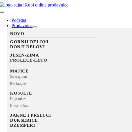
Skip
to
Toggle
content
Navigation
Početna
Prodavnica
NOVO
GORNJI DELOVI
DONJI DELOVI
JESEN-ZIMA
PROLEĆE-LETO
MAJICE
Sa kragnom
Bez kragne
KOŠULJE
Dugi rukav
Kratak rukav
JAKNE I PRSLUCI
DUKSERICE
DŽEMPERI