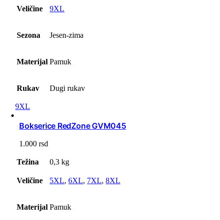
Veličine
9XL
Sezona
Jesen-zima
Materijal
Pamuk
Rukav
Dugi rukav
9XL
Bokserice RedZone GVM045
1.000
rsd
Težina
0,3 kg
Veličine
5XL
,
6XL
,
7XL
,
8XL
Materijal
Pamuk