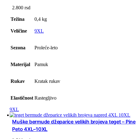
2.800
rsd
Težina
0,4 kg
Veličine
9XL
Sezona
Proleće-leto
Materijal
Pamuk
Rukav
Kratak rukav
Elastičnost
Rastegljivo
9XL
Muške bermude džeparice velikih brojeva teget – Pine
Peto 4XL–10XL