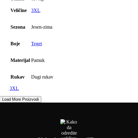
bila:
1.500 rsd.
2.500 rsd.
Veličine
3XL
Sezona
Jesen-zima
Boje
Teget
Materijal
Pamuk
Rukav
Dugi rukav
3XL
Load More Proizvodi