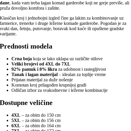
dane
, kada vam treba lagan komad garderobe koji ne greje previše, ali
pruža dovoljno komfora i zaštite.
Klasičan kroj i jednobojni izgled čine ga lakim za kombinovanje uz
farmerice, trenerke i druge ležerne komade garderobe. Pogodan je za
svaki dan, šetnju, putovanje, boravak kod kuće ili opuštene gradske
varijante.
Prednosti modela
Crna boja
koja se lako uklapa uz različite stilove
Veliki brojevi od 4XL do 7XL
92% pamuk i 8% likra
za udobnost i rastegljivost
Tanak i lagan materijal
– idealan za toplije vreme
Prijatan materijal za duže nošenje
Komotan kroj prilagođen krupnijoj građi
Odličan izbor za svakodnevne i ležerne kombinacije
Dostupne veličine
4XL
– za obim do 150 cm
5XL
– za obim do 156 cm
6XL
– za obim do 164 cm
7XL
– za obim do 172 cm