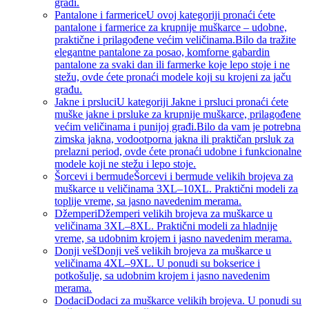
građi.
Pantalone i farmerice
U ovoj kategoriji pronaći ćete
pantalone i farmerice za krupnije muškarce – udobne,
praktične i prilagođene većim veličinama.Bilo da tražite
elegantne pantalone za posao, komforne gabardin
pantalone za svaki dan ili farmerke koje lepo stoje i ne
stežu, ovde ćete pronaći modele koji su krojeni za jaču
građu.
Jakne i prsluci
U kategoriji Jakne i prsluci pronaći ćete
muške jakne i prsluke za krupnije muškarce, prilagođene
većim veličinama i punijoj građi.Bilo da vam je potrebna
zimska jakna, vodootporna jakna ili praktičan prsluk za
prelazni period, ovde ćete pronaći udobne i funkcionalne
modele koji ne stežu i lepo stoje.
Šorcevi i bermude
Šorcevi i bermude velikih brojeva za
muškarce u veličinama 3XL–10XL. Praktični modeli za
toplije vreme, sa jasno navedenim merama.
Džemperi
Džemperi velikih brojeva za muškarce u
veličinama 3XL–8XL. Praktični modeli za hladnije
vreme, sa udobnim krojem i jasno navedenim merama.
Donji veš
Donji veš velikih brojeva za muškarce u
veličinama 4XL–9XL. U ponudi su bokserice i
potkošulje, sa udobnim krojem i jasno navedenim
merama.
Dodaci
Dodaci za muškarce velikih brojeva. U ponudi su