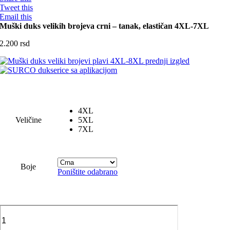
Tweet this
Email this
Muški duks velikih brojeva crni – tanak, elastičan 4XL-7XL
2.200
rsd
4XL
Veličine
5XL
7XL
Boje
Poništite odabrano
Muški
duks
velikih