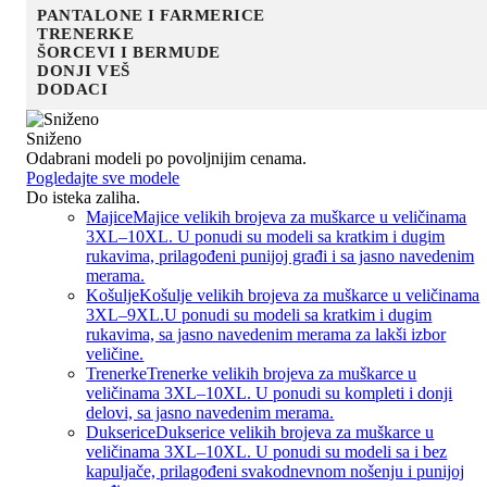
PANTALONE I FARMERICE
TRENERKE
ŠORCEVI I BERMUDE
DONJI VEŠ
DODACI
Sniženo
Odabrani modeli po povoljnijim cenama.
Pogledajte sve modele
Do isteka zaliha.
Majice
Majice velikih brojeva za muškarce u veličinama
3XL–10XL. U ponudi su modeli sa kratkim i dugim
rukavima, prilagođeni punijoj građi i sa jasno navedenim
merama.
Košulje
Košulje velikih brojeva za muškarce u veličinama
3XL–9XL.U ponudi su modeli sa kratkim i dugim
rukavima, sa jasno navedenim merama za lakši izbor
veličine.
Trenerke
Trenerke velikih brojeva za muškarce u
veličinama 3XL–10XL. U ponudi su kompleti i donji
delovi, sa jasno navedenim merama.
Dukserice
Dukserice velikih brojeva za muškarce u
veličinama 3XL–10XL. U ponudi su modeli sa i bez
kapuljače, prilagođeni svakodnevnom nošenju i punijoj