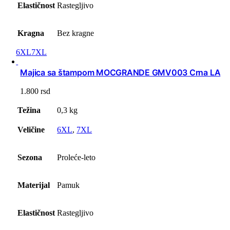
Elastičnost
Rastegljivo
Kragna
Bez kragne
6XL
7XL
Majica sa štampom MOCGRANDE GMV003 Crna LA
1.800
rsd
Težina
0,3 kg
Veličine
6XL
,
7XL
Sezona
Proleće-leto
Materijal
Pamuk
Elastičnost
Rastegljivo