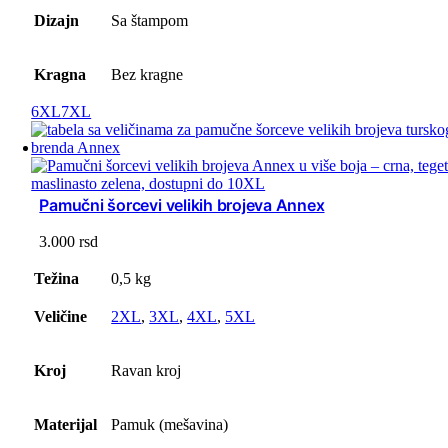
Dizajn
Sa štampom
Kragna
Bez kragne
6XL
7XL
Pamučni šorcevi velikih brojeva Annex
3.000
rsd
Težina
0,5 kg
Veličine
2XL
,
3XL
,
4XL
,
5XL
Kroj
Ravan kroj
Materijal
Pamuk (mešavina)