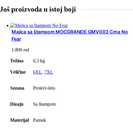
Još proizvoda u istoj boji
Majica sa štampom MOCGRANDE GMV003 Crna No
Fear
1.800
rsd
Težina
0,3 kg
Veličine
6XL
,
7XL
Sezona
Proleće-leto
Dizajn
Sa štampom
Materijal
Pamuk