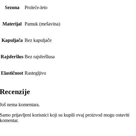
Sezona
Proleće-leto
Materijal
Pamuk (mešavina)
Kapuljača
Bez kapuljače
Rajsferšlus
Bez rajsferšlusa
Elastičnost
Rastegljivo
Recenzije
Još nema komentara.
Samo prijavljeni korisnici koji su kupili ovaj proizvod mogu ostaviti
komentar.