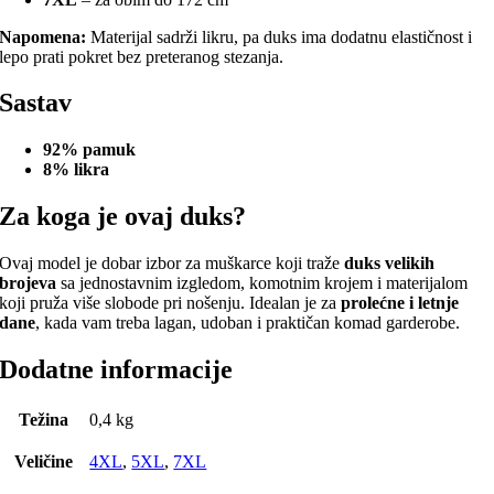
Napomena:
Materijal sadrži likru, pa duks ima dodatnu elastičnost i
lepo prati pokret bez preteranog stezanja.
Sastav
92% pamuk
8% likra
Za koga je ovaj duks?
Ovaj model je dobar izbor za muškarce koji traže
duks velikih
brojeva
sa jednostavnim izgledom, komotnim krojem i materijalom
koji pruža više slobode pri nošenju. Idealan je za
prolećne i letnje
dane
, kada vam treba lagan, udoban i praktičan komad garderobe.
Dodatne informacije
Težina
0,4 kg
Veličine
4XL
,
5XL
,
7XL