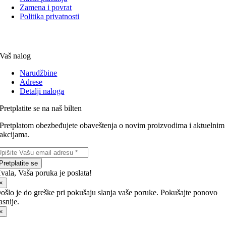
Zamena i povrat
Politika privatnosti
Vaš nalog
Narudžbine
Adrese
Detalji naloga
Pretplatite se na naš bilten
Pretplatom obezbeđujete obaveštenja o novim proizvodima i aktuelnim
akcijama.
Pretplatite se
vala, Vaša poruka je poslata!
×
ošlo je do greške pri pokušaju slanja vaše poruke. Pokušajte ponovo
asnije.
×