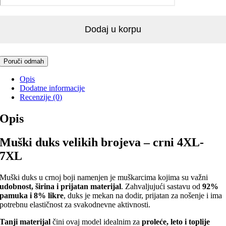
brojeva
crni
–
Dodaj u korpu
tanak,
elastičan
4XL-
7XL
Poruči odmah
količina
Opis
Dodatne informacije
Recenzije (0)
Opis
Muški duks velikih brojeva – crni 4XL-
7XL
Muški duks u crnoj boji namenjen je muškarcima kojima su važni
udobnost, širina i prijatan materijal
. Zahvaljujući sastavu od
92%
pamuka i 8% likre
, duks je mekan na dodir, prijatan za nošenje i ima
potrebnu elastičnost za svakodnevne aktivnosti.
Tanji materijal
čini ovaj model idealnim za
proleće, leto i toplije