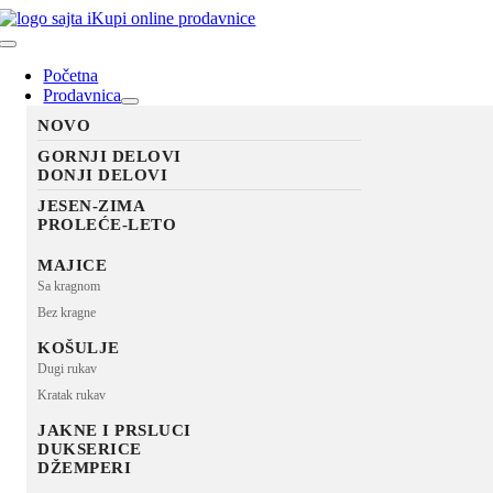
Skip
to
Toggle
content
Navigation
Početna
Prodavnica
NOVO
GORNJI DELOVI
DONJI DELOVI
JESEN-ZIMA
PROLEĆE-LETO
MAJICE
Sa kragnom
Bez kragne
KOŠULJE
Dugi rukav
Kratak rukav
JAKNE I PRSLUCI
DUKSERICE
DŽEMPERI