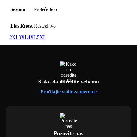
Sezona
Proleće-leto
Elastičnost
Rastegljivo
2XL
3XL
4XL
5XL
Kako da odredite veličinu
Pročitajte vodič za merenje
Pozovite nas