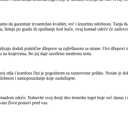
o da garantuje izvanredan kvalitet, već i izuzetnu udobnost. Tanja tka
u, šetnju po gradu ili opuštanje kod kuće, ovaj komad odeće će zadovolj
zajn dodali praktične džepove sa rajfešlusom sa strane. Ovi džepovi 
u na krajevima, što joj daje savršenu modernu notu.
poj stila i komfora čini je pogodnom za raznovrsne prilike. Nosite je do
udobnost i samopouzdanje koje zaslužujete.
adom odeće. Nabavite svoj donji deo trenerke teget boje već danas i u
 vam život postavi pred vas.