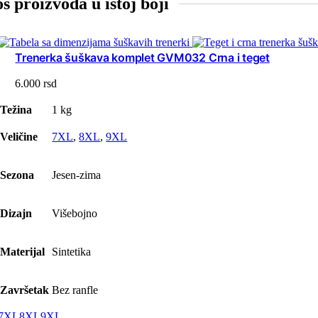
oš proizvoda u istoj boji
Trenerka šuškava komplet GVM032 Crna i teget
6.000
rsd
Težina
1 kg
Veličine
7XL
,
8XL
,
9XL
Sezona
Jesen-zima
Dizajn
Višebojno
Materijal
Sintetika
Završetak
Bez ranfle
7XL
8XL
9XL