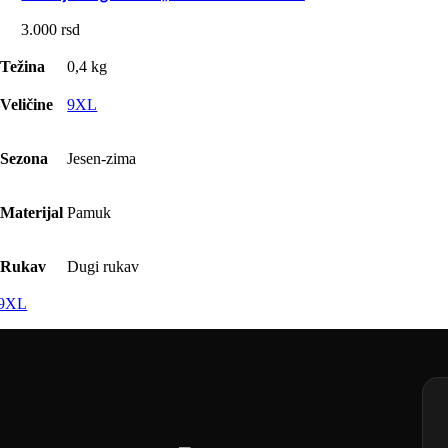
3.000
rsd
Težina
0,4 kg
Veličine
9XL
Sezona
Jesen-zima
Materijal
Pamuk
Rukav
Dugi rukav
9XL