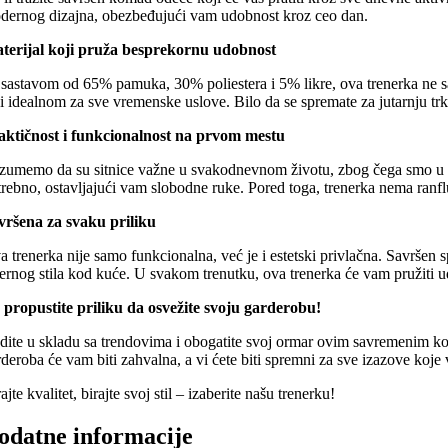
dernog dizajna, obezbeđujući vam udobnost kroz ceo dan.
terijal koji pruža besprekornu udobnost
 sastavom od 65% pamuka, 30% poliestera i 5% likre, ova trenerka ne sam
ni idealnom za sve vremenske uslove. Bilo da se spremate za jutarnju trk
aktičnost i funkcionalnost na prvom mestu
zumemo da su sitnice važne u svakodnevnom životu, zbog čega smo u di
trebno, ostavljajući vam slobodne ruke. Pored toga, trenerka nema ranfl
vršena za svaku priliku
 trenerka nije samo funkcionalna, već je i estetski privlačna. Savršen s
žernog stila kod kuće. U svakom trenutku, ova trenerka će vam pružiti 
 propustite priliku da osvežite svoju garderobu!
dite u skladu sa trendovima i obogatite svoj ormar ovim savremenim kom
rderoba će vam biti zahvalna, a vi ćete biti spremni za sve izazove koje
ajte kvalitet, birajte svoj stil – izaberite našu trenerku!
odatne informacije