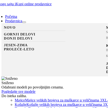
Skip
to
oggle
content
avigation
Početna
Prodavnica
NOVO
S
GORNJI DELOVI
B
DONJI DELOVI
JESEN-ZIMA
PROLEĆE-LETO
D
K
Sniženo
Odabrani modeli po povoljnijim cenama.
Pogledajte sve modele
Do isteka zaliha.
Majice
Majice velikih brojeva za muškarce u veličinama 3XL
Košulje
Košulje velikih brojeva za muškarce u veličinama 3