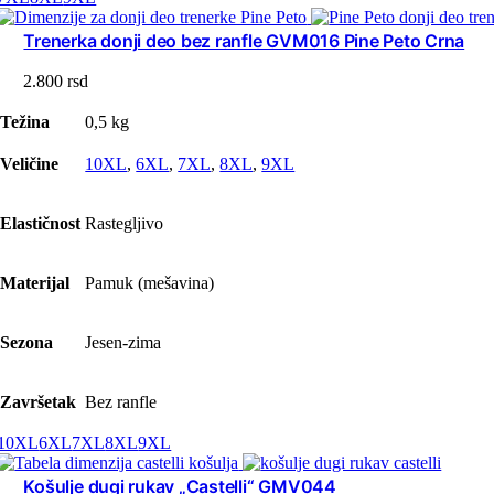
Trenerka donji deo bez ranfle GVM016 Pine Peto Crna
2.800
rsd
Težina
0,5 kg
Veličine
10XL
,
6XL
,
7XL
,
8XL
,
9XL
Elastičnost
Rastegljivo
Materijal
Pamuk (mešavina)
Sezona
Jesen-zima
Završetak
Bez ranfle
10XL
6XL
7XL
8XL
9XL
Košulje dugi rukav „Castelli“ GMV044