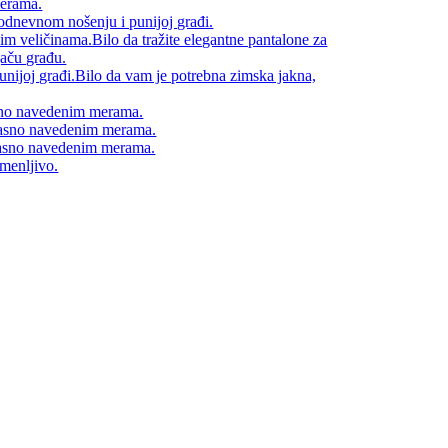
merama.
odnevnom nošenju i punijoj građi.
im veličinama.Bilo da tražite elegantne pantalone za
jaču građu.
punijoj građi.Bilo da vam je potrebna zimska jakna,
asno navedenim merama.
 jasno navedenim merama.
 jasno navedenim merama.
imenljivo.