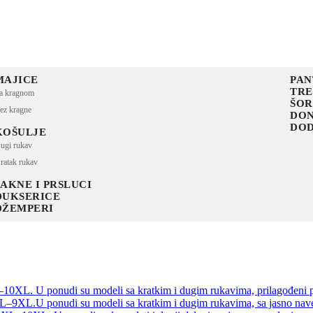
MAJICE
PAN
TR
a kragnom
ŠOR
ez kragne
DON
DOD
KOŠULJE
ugi rukav
ratak rukav
JAKNE I PRSLUCI
DUKSERICE
DŽEMPERI
–10XL. U ponudi su modeli sa kratkim i dugim rukavima, prilagođeni p
XL–9XL.U ponudi su modeli sa kratkim i dugim rukavima, sa jasno nave