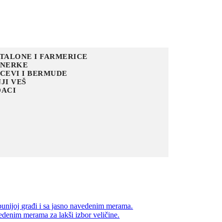
TALONE I FARMERICE
ENERKE
CEVI I BERMUDE
JI VEŠ
ACI
unijoj građi i sa jasno navedenim merama.
denim merama za lakši izbor veličine.