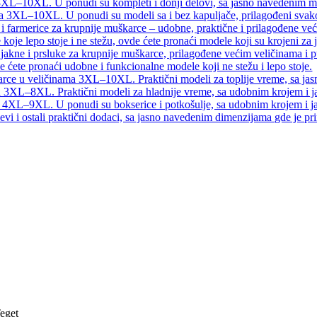
 3XL–10XL. U ponudi su kompleti i donji delovi, sa jasno navedenim 
ma 3XL–10XL. U ponudi su modeli sa i bez kapuljače, prilagođeni svak
 i farmerice za krupnije muškarce – udobne, praktične i prilagođene već
koje lepo stoje i ne stežu, ovde ćete pronaći modele koji su krojeni za 
e jakne i prsluke za krupnije muškarce, prilagođene većim veličinama i 
e ćete pronaći udobne i funkcionalne modele koji ne stežu i lepo stoje.
karce u veličinama 3XL–10XL. Praktični modeli za toplije vreme, sa j
a 3XL–8XL. Praktični modeli za hladnije vreme, sa udobnim krojem i
ma 4XL–9XL. U ponudi su bokserice i potkošulje, sa udobnim krojem i
vi i ostali praktični dodaci, sa jasno navedenim dimenzijama gde je pr
eget