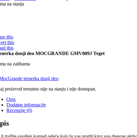
ma na stanju
are this
eet this
ail this
enerka donji deo MOCGRANDE GMV009J Teget
ma na zalihama
aj proizvod trenutno nije na stanju i nije dostupan.
Opis
Dodatne informacije
Recenzije (0)
pis
li tražite savršen komad odeće koji će vas pratiti kroz sve dnevne aktiv