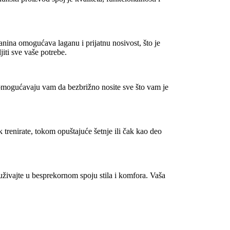
nina omogućava laganu i prijatnu nosivost, što je
iti sve vaše potrebe.
omogućavaju vam da bezbrižno nosite sve što vam je
k trenirate, tokom opuštajuće šetnje ili čak kao deo
živajte u besprekornom spoju stila i komfora. Vaša