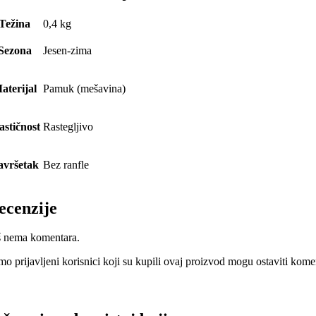
Težina
0,4 kg
Sezona
Jesen-zima
aterijal
Pamuk (mešavina)
astičnost
Rastegljivo
avršetak
Bez ranfle
ecenzije
š nema komentara.
mo prijavljeni korisnici koji su kupili ovaj proizvod mogu ostaviti kome