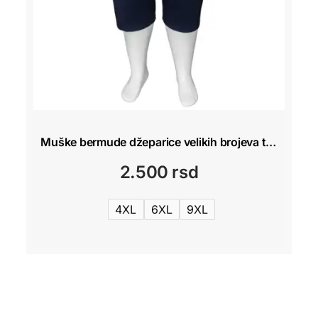
Muške bermude džeparice velikih brojeva teget – Pine Peto 4XL–10XL
2.500
rsd
4XL
6XL
9XL