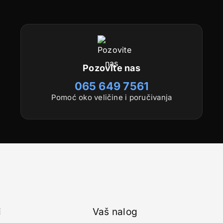
Pozovite nas
065 649 7561
Pomoć oko veličine i poručivanja
i
Vaš nalog