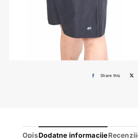
Share this
Opis
Dodatne informacije
Recenzij