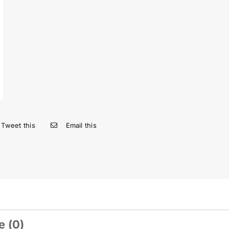
Tweet this
Email this
e (0)