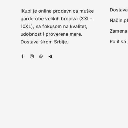
Dostava
iKupi je online prodavnica muške
garderobe velikih brojeva (3XL–
Način p
10XL), sa fokusom na kvalitet,
Zamena 
udobnost i proverene mere.
Politika
Dostava širom Srbije.