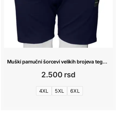
Muški pamučni šorcevi velikih brojeva teget Pine Peto 4XL–8XL
2.500
rsd
4XL
5XL
6XL