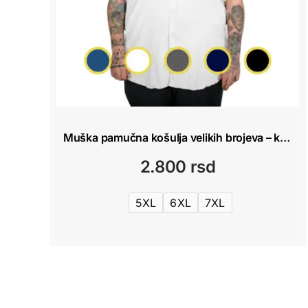
Muška pamučna košulja velikih brojeva – kratki rukav 5XL-7XL
2.800
rsd
5XL
6XL
7XL