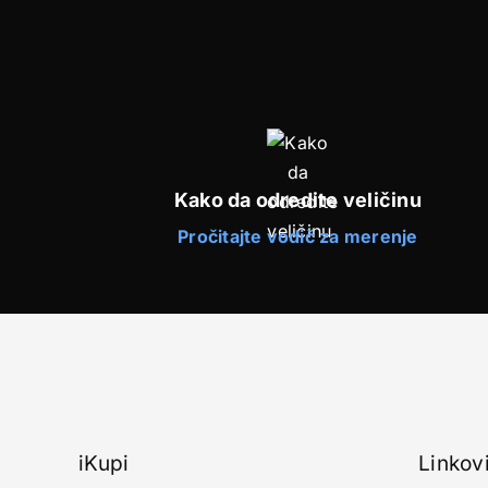
Kako da odredite veličinu
Pročitajte vodič za merenje
iKupi
Linkov