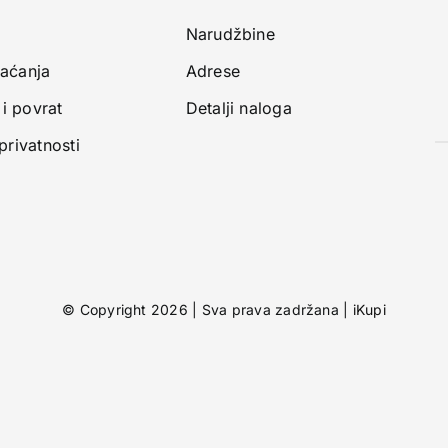
Narudžbine
laćanja
Adrese
i povrat
Detalji naloga
 privatnosti
© Copyright 2026 | Sva prava zadržana |
iKupi