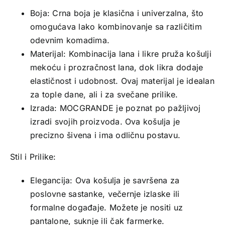
Boja: Crna boja je klasična i univerzalna, što
omogućava lako kombinovanje sa različitim
odevnim komadima.
Materijal: Kombinacija lana i likre pruža košulji
mekoću i prozračnost lana, dok likra dodaje
elastičnost i udobnost. Ovaj materijal je idealan
za tople dane, ali i za svečane prilike.
Izrada: MOCGRANDE je poznat po pažljivoj
izradi svojih proizvoda. Ova košulja je
precizno šivena i ima odličnu postavu.
Stil i Prilike:
Elegancija: Ova košulja je savršena za
poslovne sastanke, večernje izlaske ili
formalne događaje. Možete je nositi uz
pantalone, suknje ili čak farmerke.