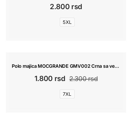
2.800
rsd
5XL
-22%
Polo majica MOCGRANDE GMV002 Crna sa vezom
1.800
rsd
2.300
rsd
Originalna
Trenutna
cena
cena
7XL
je
je:
bila:
1.800 rsd.
2.300 rsd.