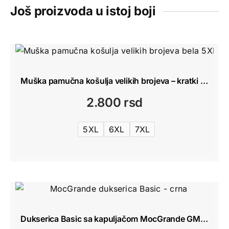
Još proizvoda u istoj boji
Muška pamučna košulja velikih brojeva – kratki rukav 5XL-7XL
2.800
rsd
5XL
6XL
7XL
Dukserica Basic sa kapuljačom MocGrande GMV013 Crna