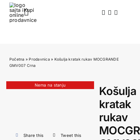
Skip
to
Toggle
content
Navigation
Početna
Prodavnica
Početna
»
Prodavnica
»
Košulja kratak rukav MOCGRANDE
Akcija
GMV007 Crna
Blog
Nema na stanju
Košulja
kratak
O nama
rukav
Kontakt
MOCGR
Share this
Tweet this