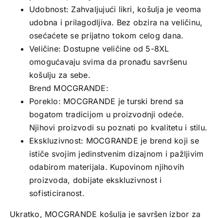
Udobnost: Zahvaljujući likri, košulja je veoma
udobna i prilagodljiva. Bez obzira na veličinu,
osećaćete se prijatno tokom celog dana.
Veličine: Dostupne veličine od 5-8XL
omogućavaju svima da pronađu savršenu
košulju za sebe.
Brend MOCGRANDE:
Poreklo: MOCGRANDE je turski brend sa
bogatom tradicijom u proizvodnji odeće.
Njihovi proizvodi su poznati po kvalitetu i stilu.
Ekskluzivnost: MOCGRANDE je brend koji se
ističe svojim jedinstvenim dizajnom i pažljivim
odabirom materijala. Kupovinom njihovih
proizvoda, dobijate ekskluzivnost i
sofisticiranost.
Ukratko, MOCGRANDE košulja je savršen izbor za