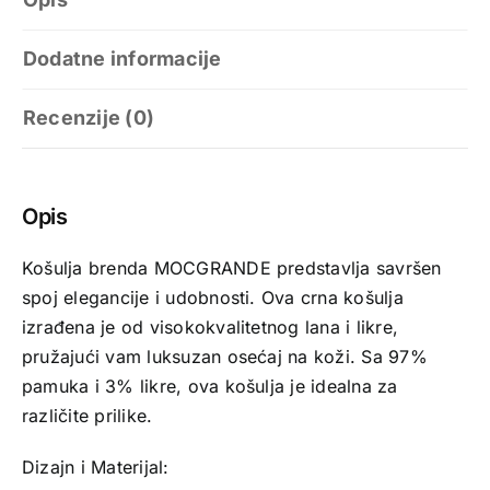
Dodatne informacije
Recenzije (0)
Opis
Košulja brenda MOCGRANDE predstavlja savršen
spoj elegancije i udobnosti. Ova crna košulja
izrađena je od visokokvalitetnog lana i likre,
pružajući vam luksuzan osećaj na koži. Sa 97%
pamuka i 3% likre, ova košulja je idealna za
različite prilike.
Dizajn i Materijal: