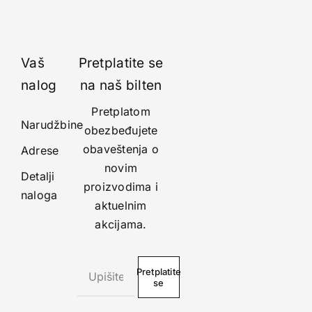
Vaš
Pretplatite se
nalog
na naš bilten
Pretplatom
Narudžbine
obezbeđujete
obaveštenja o
Adrese
novim
Detalji
proizvodima i
naloga
aktuelnim
akcijama.
Pretplatite
se