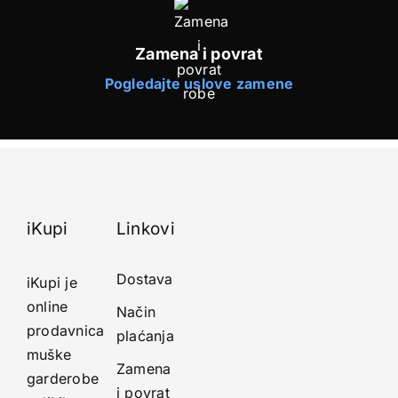
Zamena i povrat
Pogledajte uslove zamene
iKupi
Linkovi
Dostava
iKupi je
online
Način
prodavnica
plaćanja
muške
Zamena
garderobe
i povrat