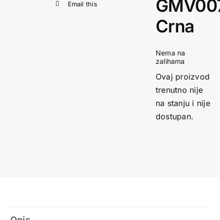
GMV00
Email this
Crna
Nema na
zalihama
Ovaj proizvod
trenutno nije
na stanju i nije
dostupan.
Opis