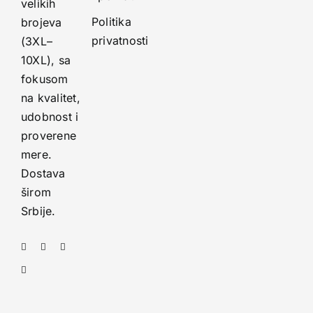
velikih
Politika
brojeva
privatnosti
(3XL–
10XL), sa
fokusom
na kvalitet,
udobnost i
proverene
mere.
Dostava
širom
Srbije.