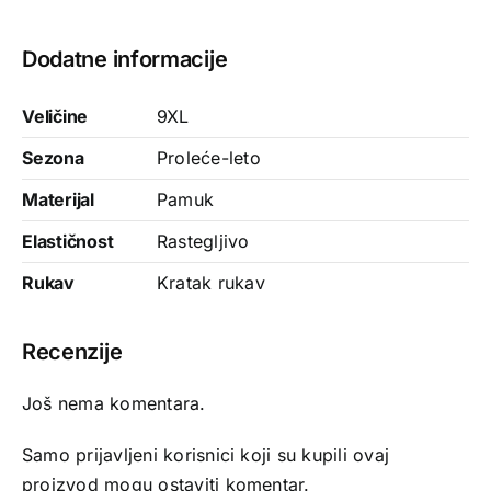
Dodatne informacije
Veličine
9XL
Sezona
Proleće-leto
Materijal
Pamuk
Elastičnost
Rastegljivo
Rukav
Kratak rukav
Recenzije
Još nema komentara.
Samo prijavljeni korisnici koji su kupili ovaj
proizvod mogu ostaviti komentar.