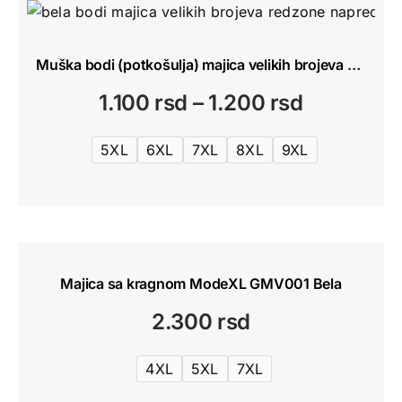
Muška bodi (potkošulja) majica velikih brojeva bela – 100% pamuk RedZone 5XL–9XL
Raspon
1.100
rsd
–
1.200
rsd
cena:
5XL
6XL
7XL
8XL
9XL
od
1.100 rsd
do
1.200 rsd
Majica sa kragnom ModeXL GMV001 Bela
2.300
rsd
4XL
5XL
7XL