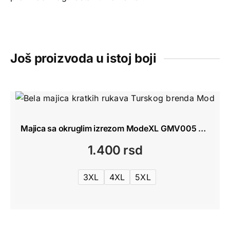
Još proizvoda u istoj boji
Majica sa okruglim izrezom ModeXL GMV005 Bela
1.400
rsd
3XL
4XL
5XL