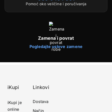
Pomoć oko veličine i poručivanja
Zamena i povrat
Pogledajte uslove zamene
iKupi
Linkovi
Dostava
iKupi je
online
Način