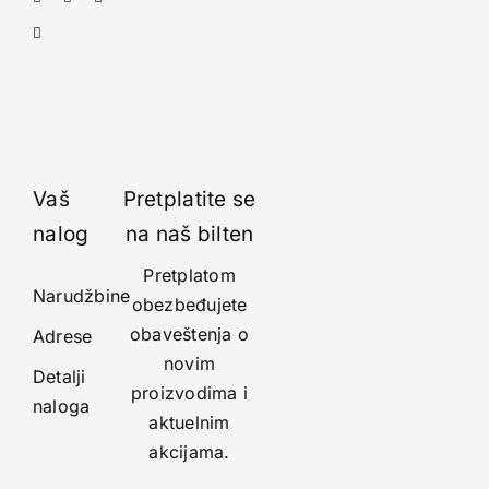
Vaš
Pretplatite se
nalog
na naš bilten
Pretplatom
Narudžbine
obezbeđujete
obaveštenja o
Adrese
novim
Detalji
proizvodima i
naloga
aktuelnim
akcijama.