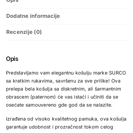
Dodatne informacije
Recenzije (0)
Opis
Predstavljamo vam elegantnu košulju marke SURCO
sa kratkim rukavima, savršenu za sve prilike! Ova
prelepa bela košulja sa diskretnim, ali šarmantnim
obrascem (paternom) će vas istaći i učiniti da se
osećate samouvereno gde god da se nalazite.
Izrađena od visoko kvalitetnog pamuka, ova košulja
garantuje udobnost i prozračnost tokom celog