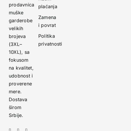
prodavnica
plaćanja
muške
Zamena
garderobe
i povrat
velikih
Politika
brojeva
privatnosti
(3XL–
10XL), sa
fokusom
na kvalitet,
udobnost i
proverene
mere.
Dostava
širom
Srbije.