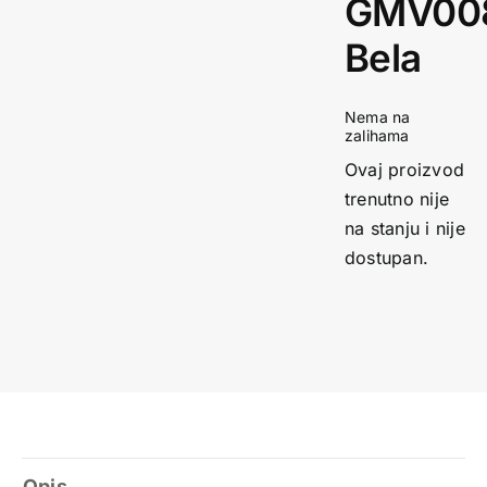
GMV00
Bela
Nema na
zalihama
Ovaj proizvod
trenutno nije
na stanju i nije
dostupan.
Opis