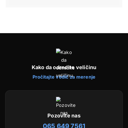
Kako da odredite veličinu
Pročitajte vodič za merenje
Pozovite nas
065 649 7561