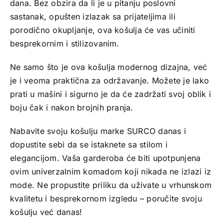
dana. Bez obzira da li je u pitanju poslovni
sastanak, opušten izlazak sa prijateljima ili
porodično okupljanje, ova košulja će vas učiniti
besprekornim i stilizovanim.
Ne samo što je ova košulja modernog dizajna, već
je i veoma praktična za održavanje. Možete je lako
prati u mašini i sigurno je da će zadržati svoj oblik i
boju čak i nakon brojnih pranja.
Nabavite svoju košulju marke SURCO danas i
dopustite sebi da se istaknete sa stilom i
elegancijom. Vaša garderoba će biti upotpunjena
ovim univerzalnim komadom koji nikada ne izlazi iz
mode. Ne propustite priliku da uživate u vrhunskom
kvalitetu i besprekornom izgledu – poručite svoju
košulju već danas!