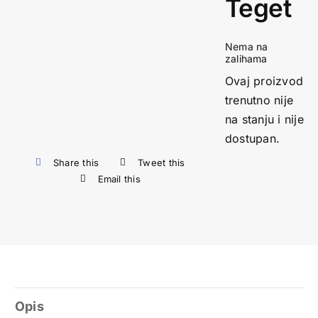
Teget
Nema na
zalihama
Ovaj proizvod
trenutno nije
na stanju i nije
dostupan.
Share this
Tweet this
Email this
Opis