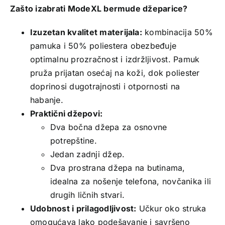
Zašto izabrati ModeXL bermude džeparice?
Izuzetan kvalitet materijala:
kombinacija 50%
pamuka i 50% poliestera obezbeđuje
optimalnu prozračnost i izdržljivost. Pamuk
pruža prijatan osećaj na koži, dok poliester
doprinosi dugotrajnosti i otpornosti na
habanje.
Praktični džepovi:
Dva bočna džepa za osnovne
potrepštine.
Jedan zadnji džep.
Dva prostrana džepa na butinama,
idealna za nošenje telefona, novčanika ili
drugih ličnih stvari.
Udobnost i prilagodljivost:
Učkur oko struka
omogućava lako podešavanje i savršeno