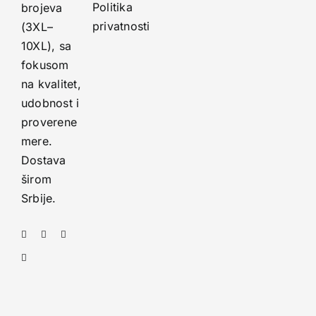
Politika
brojeva
privatnosti
(3XL–
10XL), sa
fokusom
na kvalitet,
udobnost i
proverene
mere.
Dostava
širom
Srbije.