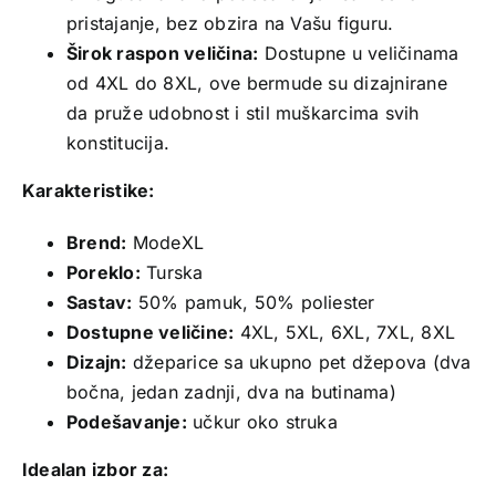
pristajanje, bez obzira na Vašu figuru.
Širok raspon veličina:
Dostupne u veličinama
od 4XL do 8XL, ove bermude su dizajnirane
da pruže udobnost i stil muškarcima svih
konstitucija.
Karakteristike:
Brend:
ModeXL
Poreklo:
Turska
Sastav:
50% pamuk, 50% poliester
Dostupne veličine:
4XL, 5XL, 6XL, 7XL, 8XL
Dizajn:
džeparice sa ukupno pet džepova (dva
bočna, jedan zadnji, dva na butinama)
Podešavanje:
učkur oko struka
Idealan izbor za: