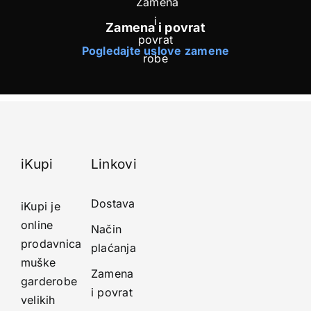
Zamena i povrat
Pogledajte uslove zamene
iKupi
Linkovi
Dostava
iKupi je
online
Način
prodavnica
plaćanja
muške
Zamena
garderobe
i povrat
velikih