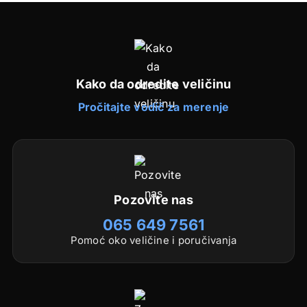
Kako da odredite veličinu
Pročitajte vodič za merenje
Pozovite nas
065 649 7561
Pomoć oko veličine i poručivanja