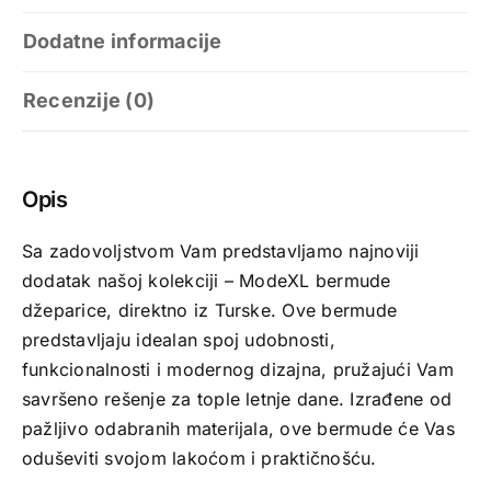
Dodatne informacije
Recenzije (0)
Opis
Sa zadovoljstvom Vam predstavljamo najnoviji
dodatak našoj kolekciji – ModeXL bermude
džeparice, direktno iz Turske. Ove bermude
predstavljaju idealan spoj udobnosti,
funkcionalnosti i modernog dizajna, pružajući Vam
savršeno rešenje za tople letnje dane. Izrađene od
pažljivo odabranih materijala, ove bermude će Vas
oduševiti svojom lakoćom i praktičnošću.