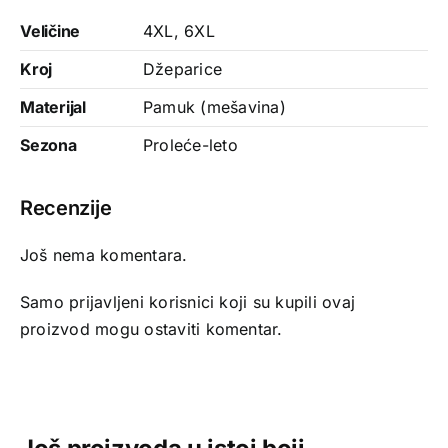
Veličine
4XL
,
6XL
Kroj
Džeparice
Materijal
Pamuk (mešavina)
Sezona
Proleće-leto
Recenzije
Još nema komentara.
Samo prijavljeni korisnici koji su kupili ovaj
proizvod mogu ostaviti komentar.