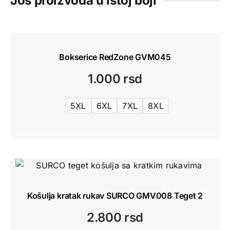
Još proizvoda u istoj boji
Bokserice RedZone GVM045
1.000
rsd
5XL
6XL
7XL
8XL
Košulja kratak rukav SURCO GMV008 Teget 2
2.800
rsd