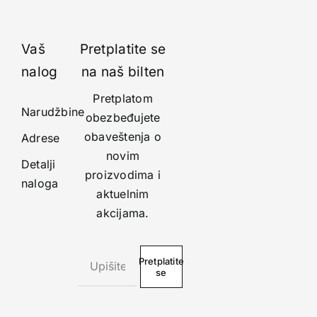
Vaš
Pretplatite se
nalog
na naš bilten
Pretplatom
Narudžbine
obezbeđujete
obaveštenja o
Adrese
novim
Detalji
proizvodima i
naloga
aktuelnim
akcijama.
Pretplatite
se