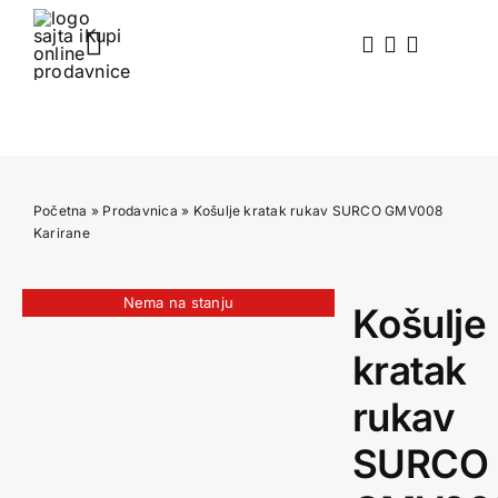
Skip
to
Toggle
content
Navigation
Početna
Prodavnica
Početna
»
Prodavnica
»
Košulje kratak rukav SURCO GMV008
Akcija
Karirane
Blog
Nema na stanju
Košulje
kratak
O nama
rukav
Kontakt
SURCO