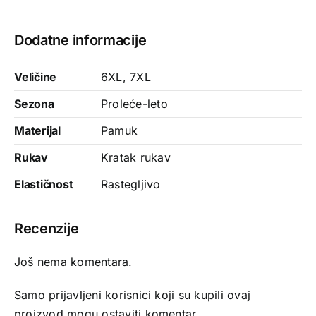
Dodatne informacije
Veličine
6XL
,
7XL
Sezona
Proleće-leto
Materijal
Pamuk
Rukav
Kratak rukav
Elastičnost
Rastegljivo
Recenzije
Još nema komentara.
Samo prijavljeni korisnici koji su kupili ovaj
proizvod mogu ostaviti komentar.