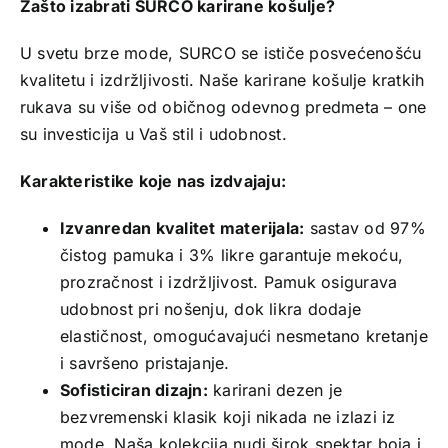
Zašto izabrati SURCO karirane košulje?
U svetu brze mode, SURCO se ističe posvećenošću
kvalitetu i izdržljivosti. Naše karirane košulje kratkih
rukava su više od običnog odevnog predmeta – one
su investicija u Vaš stil i udobnost.
Karakteristike koje nas izdvajaju:
Izvanredan kvalitet materijala:
sastav od 97%
čistog pamuka i 3% likre garantuje mekoću,
prozračnost i izdržljivost. Pamuk osigurava
udobnost pri nošenju, dok likra dodaje
elastičnost, omogućavajući nesmetano kretanje
i savršeno pristajanje.
Sofisticiran dizajn:
karirani dezen je
bezvremenski klasik koji nikada ne izlazi iz
mode. Naša kolekcija nudi širok spektar boja i