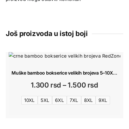
Još proizvoda u istoj boji
Muške bamboo bokserice velikih brojeva 5–10XL | RedZone
Raspon
1.300
rsd
–
1.500
rsd
cena:
10XL
5XL
6XL
7XL
8XL
9XL
od
1.300 rsd
do