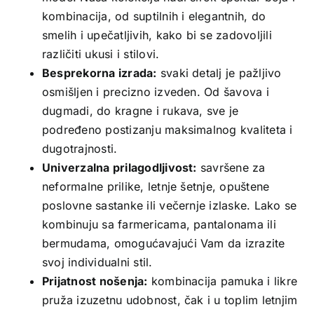
kombinacija, od suptilnih i elegantnih, do
smelih i upečatljivih, kako bi se zadovoljili
različiti ukusi i stilovi.
Besprekorna izrada:
svaki detalj je pažljivo
osmišljen i precizno izveden. Od šavova i
dugmadi, do kragne i rukava, sve je
podređeno postizanju maksimalnog kvaliteta i
dugotrajnosti.
Univerzalna prilagodljivost:
savršene za
neformalne prilike, letnje šetnje, opuštene
poslovne sastanke ili večernje izlaske. Lako se
kombinuju sa farmericama, pantalonama ili
bermudama, omogućavajući Vam da izrazite
svoj individualni stil.
Prijatnost nošenja:
kombinacija pamuka i likre
pruža izuzetnu udobnost, čak i u toplim letnjim