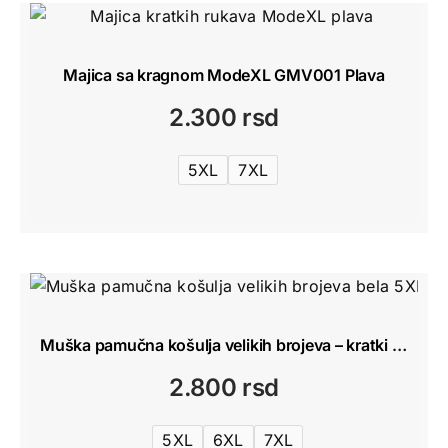
1.500 rsd
Majica sa kragnom ModeXL GMV001 Plava
2.300
rsd
5XL
7XL
Muška pamučna košulja velikih brojeva – kratki rukav 5XL-7XL
2.800
rsd
5XL
6XL
7XL