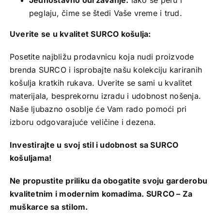
Jednostavno održavanje:
lako se peru i
peglaju, čime se štedi Vaše vreme i trud.
Uverite se u kvalitet SURCO košulja:
Posetite najbližu prodavnicu koja nudi proizvode
brenda SURCO i isprobajte našu kolekciju kariranih
košulja kratkih rukava. Uverite se sami u kvalitet
materijala, besprekornu izradu i udobnost nošenja.
Naše ljubazno osoblje će Vam rado pomoći pri
izboru odgovarajuće veličine i dezena.
Investirajte u svoj stil i udobnost sa SURCO
košuljama!
Ne propustite priliku da obogatite svoju garderobu
kvalitetnim i modernim komadima. SURCO – Za
muškarce sa stilom.