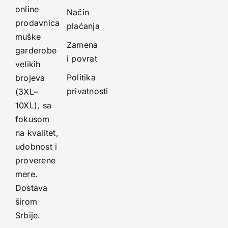
online
Način
prodavnica
plaćanja
muške
Zamena
garderobe
i povrat
velikih
Politika
brojeva
privatnosti
(3XL–
10XL), sa
fokusom
na kvalitet,
udobnost i
proverene
mere.
Dostava
širom
Srbije.