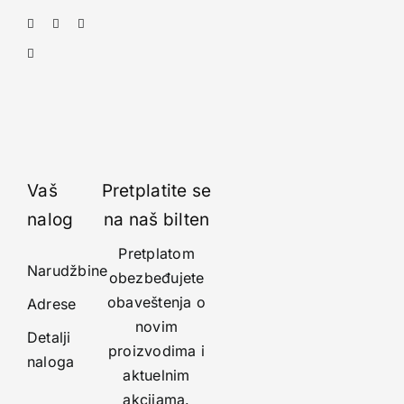
Vaš
Pretplatite se
nalog
na naš bilten
Pretplatom
Narudžbine
obezbeđujete
obaveštenja o
Adrese
novim
Detalji
proizvodima i
naloga
aktuelnim
akcijama.