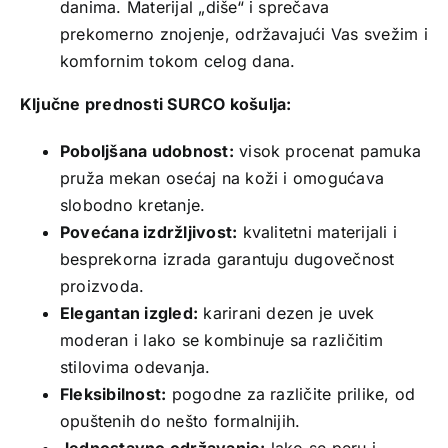
danima. Materijal „diše“ i sprečava
prekomerno znojenje, održavajući Vas svežim i
komfornim tokom celog dana.
Ključne prednosti SURCO košulja:
Poboljšana udobnost:
visok procenat pamuka
pruža mekan osećaj na koži i omogućava
slobodno kretanje.
Povećana izdržljivost:
kvalitetni materijali i
besprekorna izrada garantuju dugovečnost
proizvoda.
Elegantan izgled:
karirani dezen je uvek
moderan i lako se kombinuje sa različitim
stilovima odevanja.
Fleksibilnost:
pogodne za različite prilike, od
opuštenih do nešto formalnijih.