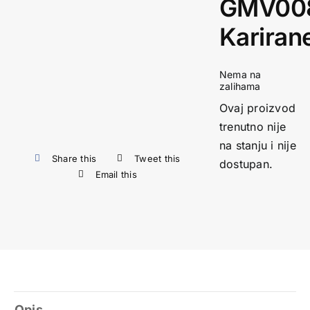
GMV00
Kariran
Nema na
zalihama
Ovaj proizvod
trenutno nije
na stanju i nije
Share this
Tweet this
dostupan.
Email this
Opis