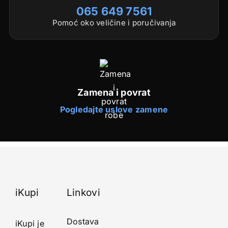
065 649 7561
Pomoć oko veličine i poručivanja
Zamena i povrat
Pogledajte uslove zamene
iKupi
Linkovi
Dostava
iKupi je