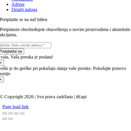
Adrese
Detalji naloga
Pretplatite se na naš bilten
Pretplatom obezbeđujete obaveštenja o novim proizvodima i aktuelnim
akcijama.
Pretplatite se
vala, Vaša poruka je poslata!
×
ošlo je do greške pri pokušaju slanja vaše poruke. Pokušajte ponovo
asnije.
×
© Copyright 2026 | Sva prava zadržana |
iKupi
Page load link
Go
to