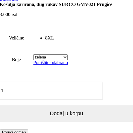
Košulja karirana, dug rukav SURCO GMV021 Prugice
3.000
rsd
Veličine
8XL
Boje
Poništite odabrano
Košulja
karirana,
dug
rukav
SURCO
GMV021
Dodaj u korpu
Prugice
količina
Poruči odmah