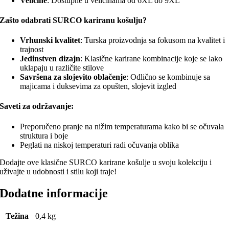
Veličine
: Dostupne u veličinama od 6XL do 9XL
Zašto odabrati SURCO kariranu košulju?
Vrhunski kvalitet
: Turska proizvodnja sa fokusom na kvalitet i
trajnost
Jedinstven dizajn
: Klasične karirane kombinacije koje se lako
uklapaju u različite stilove
Savršena za slojevito oblačenje
: Odlično se kombinuje sa
majicama i duksevima za opušten, slojevit izgled
Saveti za održavanje:
Preporučeno pranje na nižim temperaturama kako bi se očuvala
struktura i boje
Peglati na niskoj temperaturi radi očuvanja oblika
Dodajte ove klasične SURCO karirane košulje u svoju kolekciju i
uživajte u udobnosti i stilu koji traje!
Dodatne informacije
Težina
0,4 kg