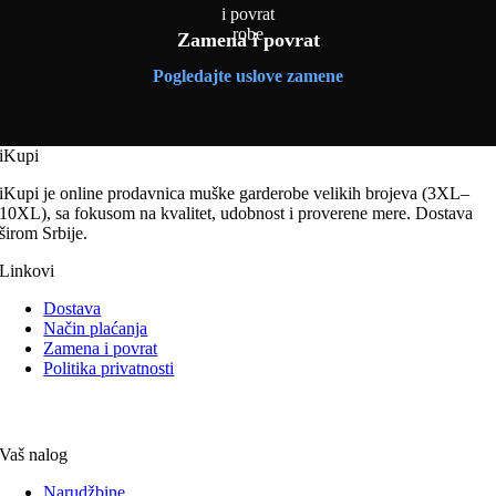
Zamena i povrat
Pogledajte uslove zamene
iKupi
iKupi je online prodavnica muške garderobe velikih brojeva (3XL–
10XL), sa fokusom na kvalitet, udobnost i proverene mere. Dostava
širom Srbije.
Linkovi
Dostava
Način plaćanja
Zamena i povrat
Politika privatnosti
Vaš nalog
Narudžbine