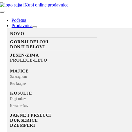
Skip
to
Toggle
content
Navigation
Početna
Prodavnica
NOVO
GORNJI DELOVI
DONJI DELOVI
JESEN-ZIMA
PROLEĆE-LETO
MAJICE
Sa kragnom
Bez kragne
KOŠULJE
Dugi rukav
Kratak rukav
JAKNE I PRSLUCI
DUKSERICE
DŽEMPERI