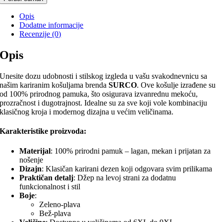
Opis
Dodatne informacije
Recenzije (0)
Opis
Unesite dozu udobnosti i stilskog izgleda u vašu svakodnevnicu sa
našim kariranim košuljama brenda
SURCO
. Ove košulje izrađene su
od 100% prirodnog pamuka, što osigurava izvanrednu mekoću,
prozračnost i dugotrajnost. Idealne su za sve koji vole kombinaciju
klasičnog kroja i modernog dizajna u većim veličinama.
Karakteristike proizvoda:
Materijal
: 100% prirodni pamuk – lagan, mekan i prijatan za
nošenje
Dizajn
: Klasičan karirani dezen koji odgovara svim prilikama
Praktičan detalj
: Džep na levoj strani za dodatnu
funkcionalnost i stil
Boje
:
Zeleno-plava
Bež-plava