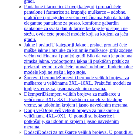
građi.
Pantalone i farmerice
U ovoj kategoriji pronaći ćete
pantalone i farmerice za krupnije muškarce – udobne,
praktične i prilagođene većim veličinama.Bilo da tražite
elegantne pantalone za posao, komforne gabardin
pantalone za svaki dan ili farmerke koje lepo stoje i ne
stežu, ovde ćete pronaći modele koji su krojeni za jaču
građu.
Jakne i prsluci
U kategoriji Jakne i prsluci pronaći ćete
muške jakne i prsluke za krupnije muškarce, prilagođene
većim veličinama i punijoj građi.Bilo da vam je potrebna
zimska jakna, vodootporna jakna ili praktičan prsluk za
prelazni period, ovde ćete pronaći udobne i funkcionalne
modele koji ne stežu i lepo stoje.
Šorcevi i bermude
Šorcevi i bermude velikih brojeva za
muškarce u veličinama 3XL–10XL. Praktični modeli za
toplije vreme, sa jasno navedenim merama.
Džemperi
Džemperi velikih brojeva za muškarce u
veličinama 3XL–8XL. Praktični modeli za hladnije
vreme, sa udobnim krojem i jasno navedenim merama.
Donji veš
Donji veš velikih brojeva za muškarce u
veličinama 4XL–9XL. U ponudi su bokserice i
potkošulje, sa udobnim krojem i jasno navedenim
merama.
Dodaci
Dodaci za muškarce velikih brojeva. U ponudi su