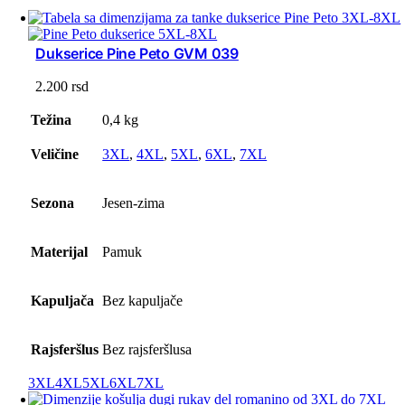
Dukserice Pine Peto GVM 039
2.200
rsd
Težina
0,4 kg
Veličine
3XL
,
4XL
,
5XL
,
6XL
,
7XL
Sezona
Jesen-zima
Materijal
Pamuk
Kapuljača
Bez kapuljače
Rajsferšlus
Bez rajsferšlusa
3XL
4XL
5XL
6XL
7XL