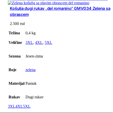
Košulja dugi rukav „del romanino“ GMV034 Zelena sa
obrascem
2.500
rsd
Težina
0,4 kg
Veličine
3XL
,
4XL
,
5XL
Sezona
Jesen-zima
Boje
zelena
Materijal
Pamuk
Rukav
Dugi rukav
3XL
4XL
5XL