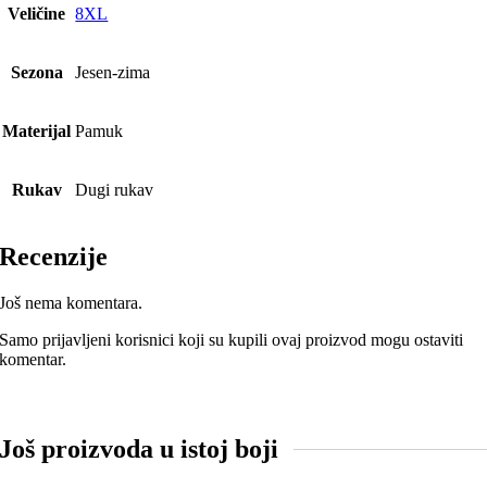
Veličine
8XL
Sezona
Jesen-zima
Materijal
Pamuk
Rukav
Dugi rukav
Recenzije
Još nema komentara.
Samo prijavljeni korisnici koji su kupili ovaj proizvod mogu ostaviti
komentar.
Još proizvoda u istoj boji