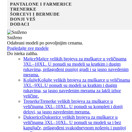
PANTALONE I FARMERICE
TRENERKE
ŠORCEVI I BERMUDE
DONJI VEŠ
DODACI
Sniženo
Odabrani modeli po povoljnijim cenama.
Pogledajte sve modele
Do isteka zaliha.
Majice
Majice velikih brojeva za muškarce u veličinama
3XL–10XL. U ponudi su modeli sa kratkim i dugim
rukavima, prilagođeni punijoj građi i sa jasno navedenim
merama.
Košulje
Košulje velikih brojeva za muškarce u veličinama
3XL–9XL.U ponudi su modeli sa kratkim i dugim
rukavima, sa jasno navedenim merama za lakši izbor
veličine.
Trenerke
Trenerke velikih brojeva za muškarce u
veličinama 3XL–10XL. U ponudi su kompleti i donji
delovi, sa jasno navedenim merama.
Dukserice
Dukserice velikih brojeva za muškarce u
veličinama 3XL–10XL. U ponudi su modeli sa i bez
kapuljače, prilagođeni svakodnevnom nošenju i punijoj