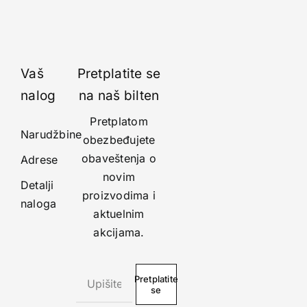
Vaš
Pretplatite se
nalog
na naš bilten
Pretplatom
Narudžbine
obezbeđujete
obaveštenja o
Adrese
novim
Detalji
proizvodima i
naloga
aktuelnim
akcijama.
Pretplatite
se