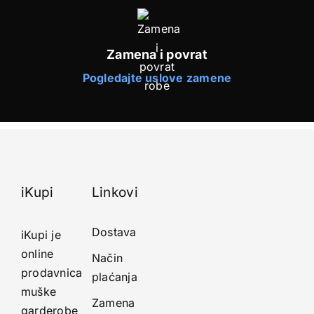
Zamena i povrat
Pogledajte uslove zamene
iKupi
Linkovi
Dostava
iKupi je
online
Način
prodavnica
plaćanja
muške
Zamena
garderobe