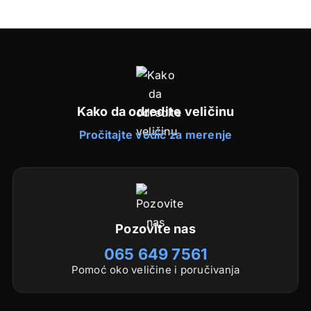
Kako da odredite veličinu
Pročitajte vodič za merenje
Pozovite nas
065 649 7561
Pomoć oko veličine i poručivanja