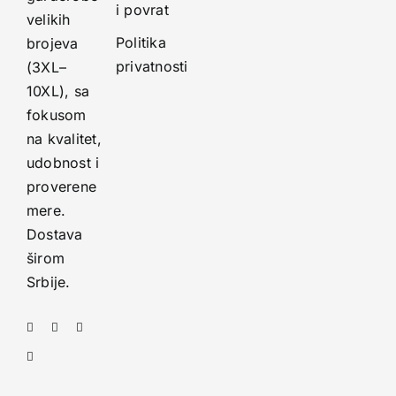
i povrat
velikih
Politika
brojeva
privatnosti
(3XL–
10XL), sa
fokusom
na kvalitet,
udobnost i
proverene
mere.
Dostava
širom
Srbije.