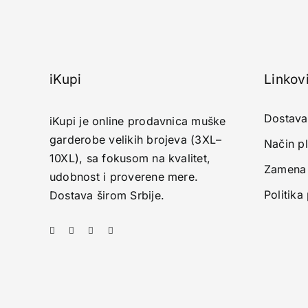
iKupi
Linkov
Dostava
iKupi je online prodavnica muške
garderobe velikih brojeva (3XL–
Način p
10XL), sa fokusom na kvalitet,
Zamena 
udobnost i proverene mere.
Politika
Dostava širom Srbije.