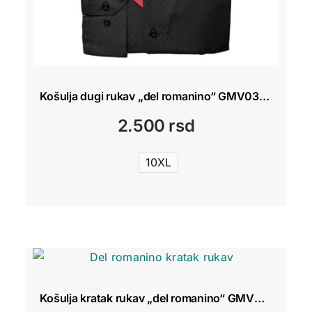
Košulja dugi rukav „del romanino“ GMV034 Crna sa obrascem
2.500
rsd
10XL
Košulja kratak rukav „del romanino“ GMV033 Žuta, purpurna i siva