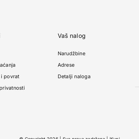
i
Vaš nalog
Narudžbine
laćanja
Adrese
i povrat
Detalji naloga
 privatnosti
© Copyright 2026 | Sva prava zadržana |
iKupi