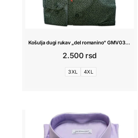
Košulja dugi rukav „del romanino“ GMV034 Zelena sa obrascem
2.500
rsd
3XL
4XL