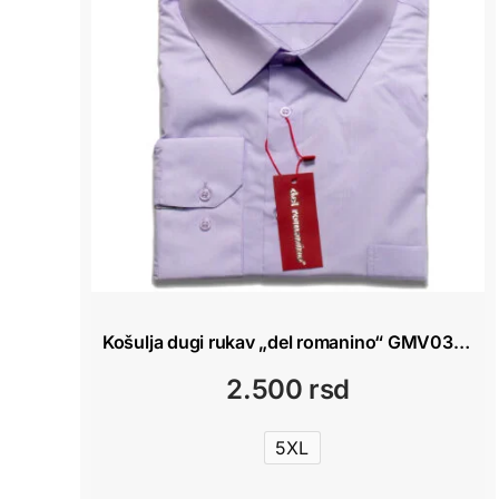
Košulja dugi rukav „del romanino“ GMV034 Pink
2.500
rsd
5XL