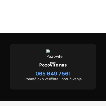
Pozovite nas
065 649 7561
Pomoć oko veličine i poručivanja