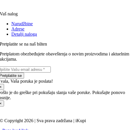
Vaš nalog
Narudžbine
Adrese
Detalji naloga
Pretplatite se na naš bilten
Pretplatom obezbeđujete obaveštenja o novim proizvodima i aktuelnim
akcijama.
Pretplatite se
vala, Vaša poruka je poslata!
×
ošlo je do greške pri pokušaju slanja vaše poruke. Pokušajte ponovo
asnije.
×
© Copyright 2026 | Sva prava zadržana |
iKupi