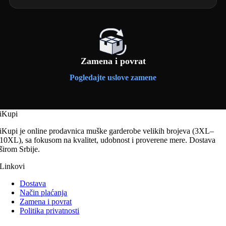
Zamena i povrat
Pogledajte uslove zamene
iKupi
iKupi je online prodavnica muške garderobe velikih brojeva (3XL–
10XL), sa fokusom na kvalitet, udobnost i proverene mere. Dostava
širom Srbije.
Linkovi
Dostava
Način plaćanja
Zamena i povrat
Politika privatnosti