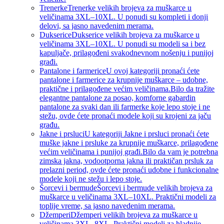
Trenerke
Trenerke velikih brojeva za muškarce u
veličinama 3XL–10XL. U ponudi su kompleti i donji
delovi, sa jasno navedenim merama.
Dukserice
Dukserice velikih brojeva za muškarce u
veličinama 3XL–10XL. U ponudi su modeli sa i bez
kapuljače, prilagođeni svakodnevnom nošenju i punijoj
građi.
Pantalone i farmerice
U ovoj kategoriji pronaći ćete
pantalone i farmerice za krupnije muškarce – udobne,
praktične i prilagođene većim veličinama.Bilo da tražite
elegantne pantalone za posao, komforne gabardin
pantalone za svaki dan ili farmerke koje lepo stoje i ne
stežu, ovde ćete pronaći modele koji su krojeni za jaču
građu.
Jakne i prsluci
U kategoriji Jakne i prsluci pronaći ćete
muške jakne i prsluke za krupnije muškarce, prilagođene
većim veličinama i punijoj građi.Bilo da vam je potrebna
zimska jakna, vodootporna jakna ili praktičan prsluk za
prelazni period, ovde ćete pronaći udobne i funkcionalne
modele koji ne stežu i lepo stoje.
Šorcevi i bermude
Šorcevi i bermude velikih brojeva za
muškarce u veličinama 3XL–10XL. Praktični modeli za
toplije vreme, sa jasno navedenim merama.
Džemperi
Džemperi velikih brojeva za muškarce u
veličinama 3XL–8XL. Praktični modeli za hladnije