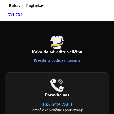
Rukav
Dugi rukav
5XL
7XL
Kako da odredite veličinu
Pročitajte vodič za merenje
Pozovite nas
065 649 7561
Pomoć oko veličine i poručivanja