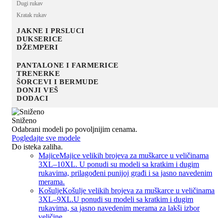
Dugi rukav
Kratak rukav
JAKNE I PRSLUCI
DUKSERICE
DŽEMPERI
PANTALONE I FARMERICE
TRENERKE
ŠORCEVI I BERMUDE
DONJI VEŠ
DODACI
Sniženo
Odabrani modeli po povoljnijim cenama.
Pogledajte sve modele
Do isteka zaliha.
Majice
Majice velikih brojeva za muškarce u veličinama
3XL–10XL. U ponudi su modeli sa kratkim i dugim
rukavima, prilagođeni punijoj građi i sa jasno navedenim
merama.
Košulje
Košulje velikih brojeva za muškarce u veličinama
3XL–9XL.U ponudi su modeli sa kratkim i dugim
rukavima, sa jasno navedenim merama za lakši izbor
veličine.