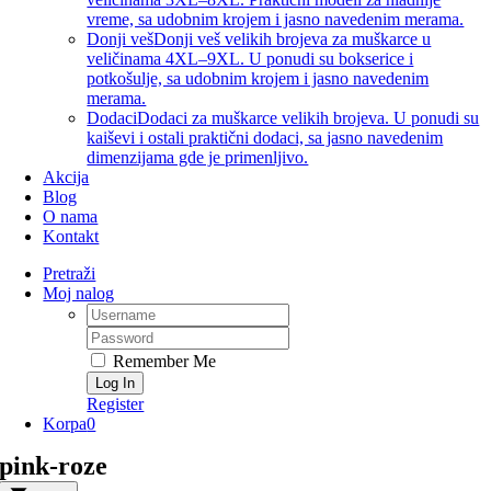
vreme, sa udobnim krojem i jasno navedenim merama.
Donji veš
Donji veš velikih brojeva za muškarce u
veličinama 4XL–9XL. U ponudi su bokserice i
potkošulje, sa udobnim krojem i jasno navedenim
merama.
Dodaci
Dodaci za muškarce velikih brojeva. U ponudi su
kaiševi i ostali praktični dodaci, sa jasno navedenim
dimenzijama gde je primenljivo.
Akcija
Blog
O nama
Kontakt
Pretraži
Moj nalog
Username:
Password:
Remember Me
Register
Korpa
0
pink-roze