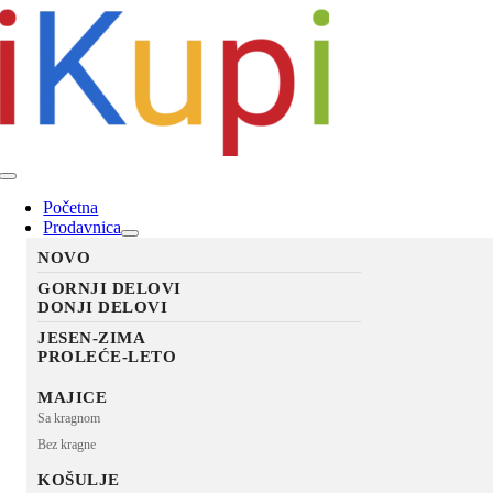
Skip
to
content
Toggle
Navigation
Početna
Prodavnica
NOVO
GORNJI DELOVI
DONJI DELOVI
JESEN-ZIMA
PROLEĆE-LETO
MAJICE
Sa kragnom
Bez kragne
KOŠULJE