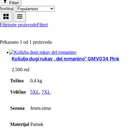
Filteri
Sortiraj:
Filtrirajte proizvode
Filteri
Prikazano 1 od 1 proizvoda
Košulja dugi rukav „del romanino“ GMV034 Pink
2.500
rsd
Težina
0,4 kg
Veličine
5XL
,
7XL
Sezona
Jesen-zima
Materijal
Pamuk