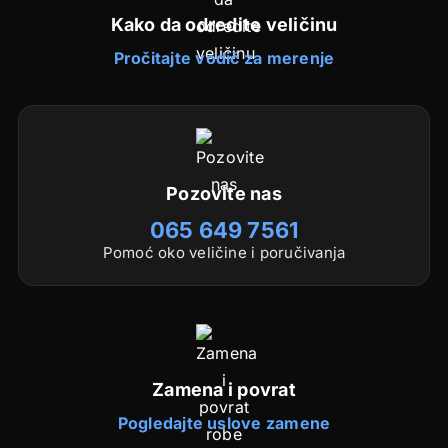
Kako da odredite veličinu
Pročitajte vodič za merenje
Pozovite nas
065 649 7561
Pomoć oko veličine i poručivanja
Zamena i povrat
Pogledajte uslove zamene