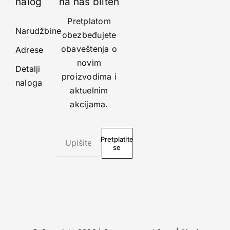
nalog
na naš bilten
Pretplatom
Narudžbine
obezbeđujete
obaveštenja o
Adrese
novim
Detalji
proizvodima i
naloga
aktuelnim
akcijama.
Pretplatite
se