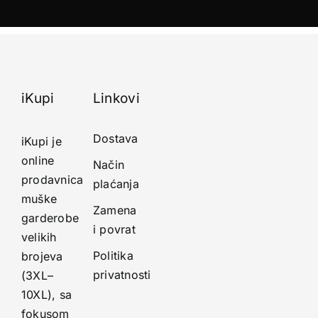
iKupi
Linkovi
Dostava
iKupi je
online
Način
prodavnica
plaćanja
muške
Zamena
garderobe
i povrat
velikih
Politika
brojeva
privatnosti
(3XL–
10XL), sa
fokusom